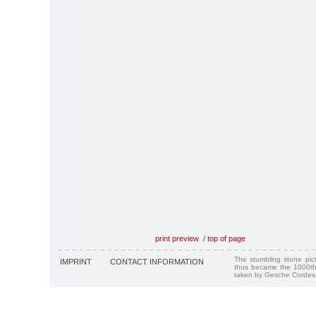
print preview
/
top of page
The stumbling stone pi
IMPRINT
CONTACT INFORMATION
thus became the 1000th
taken by Gesche Cordes