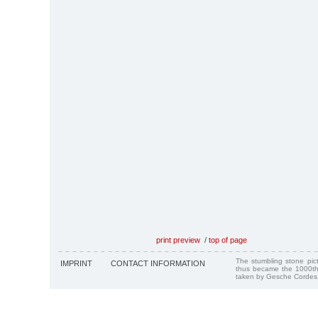
print preview
/
top of page
The stumbling stone pi
IMPRINT
CONTACT INFORMATION
thus became the 1000th
taken by Gesche Cordes