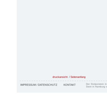
druckansicht
/
Seitenanfang
Der Stolperstein i
IMPRESSUM / DATENSCHUTZ
KONTAKT
Stein in Hamburg v