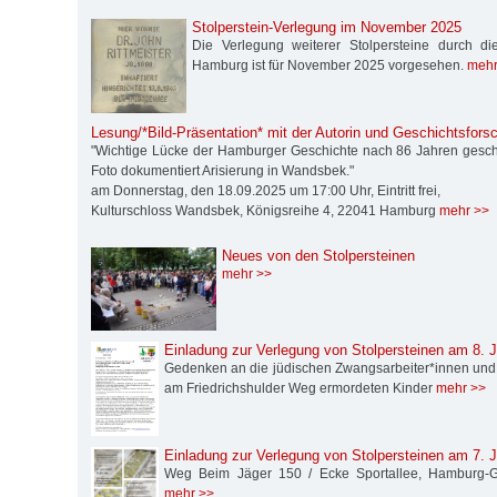
Stolperstein-Verlegung im November 2025
Die Verlegung weiterer Stolpersteine durch die S
Hamburg ist für November 2025 vorgesehen.
mehr
Lesung/*Bild-Präsentation* mit der Autorin und Geschichtsforsc
"Wichtige Lücke der Hamburger Geschichte nach 86 Jahren gesch
Foto dokumentiert Arisierung in Wandsbek."
am Donnerstag, den 18.09.2025 um 17:00 Uhr, Eintritt frei,
Kulturschloss Wandsbek, Königsreihe 4, 22041 Hamburg
mehr >>
Neues von den Stolpersteinen
mehr >>
Einladung zur Verlegung von Stolpersteinen am 8. J
Gedenken an die jüdischen Zwangsarbeiter*innen und
am Friedrichshulder Weg ermordeten Kinder
mehr >>
Einladung zur Verlegung von Stolpersteinen am 7. J
Weg Beim Jäger 150 / Ecke Sportallee, Hamburg-Gr
mehr >>