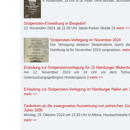
9. November, 18 Uhr in St. Peter, Groß Borstel, Schröd
Stolperstein-Einweihung in Bergedorf
13. November 2024, ab 11:30 Uhr Jakob-Kaiser-Straße 24
mehr >>
Stolperstein-Verlegung im November 2024
Die Verlegung weiterer Stolpersteine durch die S
Hamburg ist für November 2024 vorgesehen.
mehr
Einladung zur Stolpersteinverlegung für 15 Hamburger Widers
Am 12. November 2024 um 14 Uhr vor dem Torhau
Untersuchungsgefängnis Holstenglacis 3
mehr >>
Einladung zur Stolperstein-Verlegung im Hamburger Hafen am
mehr >>
Gedenken an die zwangsweise Ausweisung von polnischen Jüd
Jahre 1938
Montag, 28. Oktober 2024 um 15:30 Uhr in Altona, Haubachstraße 6
mehr >>