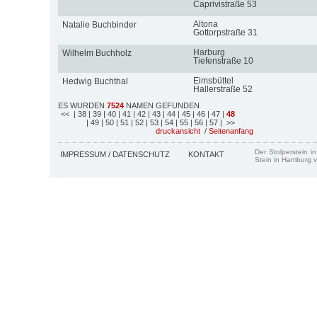
Caprivistraße 53
Altona
Natalie Buchbinder
Gottorpstraße 31
Harburg
Wilhelm Buchholz
Tiefenstraße 10
Eimsbüttel
Hedwig Buchthal
Hallerstraße 52
ES WURDEN
7524
NAMEN GEFUNDEN
<<
| 38
| 39
| 40
| 41
| 42
| 43
| 44
| 45
| 46
| 47
|
48
| 49
| 50
| 51
| 52
| 53
| 54
| 55
| 56
| 57
| >>
druckansicht
/
Seitenanfang
Der Stolperstein i
IMPRESSUM / DATENSCHUTZ
KONTAKT
Stein in Hamburg v