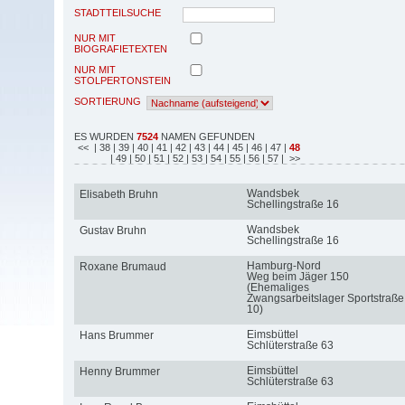
STADTTEILSUCHE
NUR MIT
BIOGRAFIETEXTEN
NUR MIT
STOLPERTONSTEIN
SORTIERUNG
ES WURDEN
7524
NAMEN GEFUNDEN
<<
| 38
| 39
| 40
| 41
| 42
| 43
| 44
| 45
| 46
| 47
|
48
| 49
| 50
| 51
| 52
| 53
| 54
| 55
| 56
| 57
| >>
Wandsbek
Elisabeth Bruhn
Schellingstraße 16
Wandsbek
Gustav Bruhn
Schellingstraße 16
Hamburg-Nord
Roxane Brumaud
Weg beim Jäger 150
(Ehemaliges
Zwangsarbeitslager Sportstraße
10)
Eimsbüttel
Hans Brummer
Schlüterstraße 63
Eimsbüttel
Henny Brummer
Schlüterstraße 63