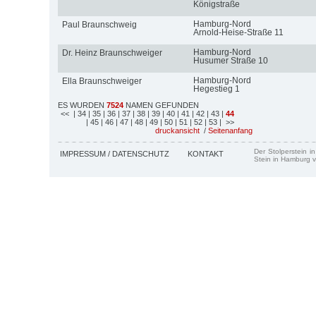
Königstraße
Hamburg-Nord
Paul Braunschweig
Arnold-Heise-Straße 11
Hamburg-Nord
Dr. Heinz Braunschweiger
Husumer Straße 10
Hamburg-Nord
Ella Braunschweiger
Hegestieg 1
ES WURDEN
7524
NAMEN GEFUNDEN
<<
| 34
| 35
| 36
| 37
| 38
| 39
| 40
| 41
| 42
| 43
|
44
| 45
| 46
| 47
| 48
| 49
| 50
| 51
| 52
| 53
| >>
druckansicht
/
Seitenanfang
Der Stolperstein i
IMPRESSUM / DATENSCHUTZ
KONTAKT
Stein in Hamburg v