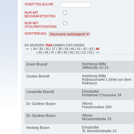
STADTTEILSUCHE
NUR MIT
BIOGRAFIETEXTEN
NUR MIT
STOLPERTONSTEIN
SORTIERUNG
ES WURDEN
7524
NAMEN GEFUNDEN
<<
| 34
| 35
| 36
| 37
| 38
| 39
| 40
| 41
| 42
| 43
|
44
| 45
| 46
| 47
| 48
| 49
| 50
| 51
| 52
| 53
| >>
Hamburg-Mitte
Erwin Brandt
Stiftstraße 10-14
Hamburg-Mitte
Gustav Brandt
Rathausmarkt 1 (links vor dem
Rathaus)
Eimsbüttel
Lieselotte Brandt
Holsteiner Chaussee 34
Altona
Dr. Günther Brann
Friedensallee 269
Altona
Dr. Günther Brann
Museumstraße 18
Eimsbüttel
Hedwig Brann
St. Benedictstraße 23