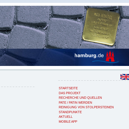
STARTSEITE
DAS PROJEKT
RECHERCHE UND QUELLEN
PATE / PATIN WERDEN
REINIGUNG VON STOLPERSTEINEN
STANDPUNKTE
AKTUELL
MOBILE APP