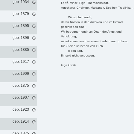
geb. 1934
Łódź, Minsk, Riga, Theresienstadt,
Auschwitz, Chelmno, Majdanek, Sobibor, Treblinka ..
geb. 1879
Wir suchen euch,
deren Namen in den Archiven und im Himmel
geb. 1895
geschrieben sind.
Wir begegnen euch an Orten der Angst und
Verfolgung,
geb. 1896
wir erkennen euch in euren Kindern und Enkeln.
Die Steine sprechen von euch,
geb. 1885
jeden Tag.
Ihr seid nicht vergessen.
geb. 1917
Inge Grolle
geb. 1906
geb. 1875
geb. 1907
geb. 1923
geb. 1914
geb. 1875