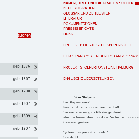
NAMEN, ORTE UND BIOGRAFIEN SUCHEN
NEUE BIOGRAFIEN
GLOSSAR UND ZEITLEISTEN
LITERATUR
DOKUMENTATIONEN
PRESSEBERICHTE
LINKS
PROJEKT BIOGRAFISCHE SPURENSUCHE
FILM "TRANSPORT IN DEN TOD AM 23.9.1940"
geb. 1876
PROJEKT STOLPERTONSTEINE HAMBURG
ENGLISCHE ÜBERSETZUNGEN
geb. 1867
geb. 1938
Vom Stolpern
Die Stolpersteine?
geb. 1907
Nein, an ihnen stößt niemand den Fuß
Sie sind ebenerdig ins Pflaster gepflanzt
geb. 1899
aber die Namen darauf und die Zeichen sind uns ins
Gewissen gestanzt:
geb. 1907
"geboren, deportiert, ermordet"
Und die Orte: