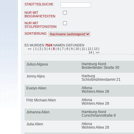
STADTTEILSUCHE
NUR MIT
BIOGRAFIETEXTEN
NUR MIT
STOLPERTONSTEIN
SORTIERUNG
ES WURDEN
7524
NAMEN GEFUNDEN
<<
| 1
| 2
| 3
| 4
|
5
| 6
| 7
| 8
| 9
| 10
| 11
| 12
| 13
|
14
| >>
Hamburg-Nord
Julius Algava
Breitenfelder Straße 30
Harburg
Jonny Aljes
Schloßmühlendamm 21
Altona
Evelyn Allen
Wohlers Allee 28
Altona
Fritz Michael Allen
Wohlers Allee 28
Hamburg-Nord
Johanna Allen
Curschmannstraße 8
Altona
Julia Allen
Wohlers Allee 28