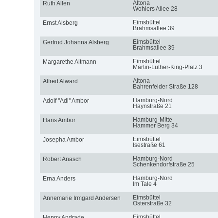
Altona
Ruth Allen
Wohlers Allee 28
Eimsbüttel
Ernst Alsberg
Brahmsallee 39
Eimsbüttel
Gertrud Johanna Alsberg
Brahmsallee 39
Eimsbüttel
Margarethe Altmann
Martin-Luther-King-Platz 3
Altona
Alfred Alward
Bahrenfelder Straße 128
Hamburg-Nord
Adolf ''Adi'' Ambor
Haynstraße 21
Hamburg-Mitte
Hans Ambor
Hammer Berg 34
Eimsbüttel
Josepha Ambor
Isestraße 61
Hamburg-Nord
Robert Anasch
Schenkendorfstraße 25
Hamburg-Nord
Erna Anders
Im Tale 4
Eimsbüttel
Annemarie Irmgard Andersen
Osterstraße 32
Eimsbüttel
Henny Andrade