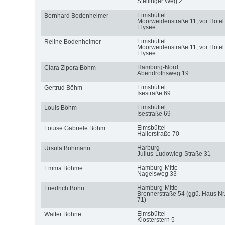
Stellinger Weg 2
Eimsbüttel
Bernhard Bodenheimer
Moorweidenstraße 11, vor Hotel
Elysee
Eimsbüttel
Reline Bodenheimer
Moorweidenstraße 11, vor Hotel
Elysee
Hamburg-Nord
Clara Zipora Böhm
Abendrothsweg 19
Eimsbüttel
Gertrud Böhm
Isestraße 69
Eimsbüttel
Louis Böhm
Isestraße 69
Eimsbüttel
Louise Gabriele Böhm
Hallerstraße 70
Harburg
Ursula Bohmann
Julius-Ludowieg-Straße 31
Hamburg-Mitte
Emma Böhme
Nagelsweg 33
Hamburg-Mitte
Friedrich Bohn
Brennerstraße 54 (ggü. Haus Nr
71)
Eimsbüttel
Walter Bohne
Klosterstern 5