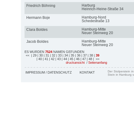
Harburg
Friedrich Böhning
Heinrich-Heine-Straße 34
Hamburg-Nord
Hermann Boje
Schedestraße 13
Hamburg-Mitte
Clara Boldes
Neuer Steinweg 20
Hamburg-Mitte
Jacob Boldes
Neuer Steinweg 20
ES WURDEN
7524
NAMEN GEFUNDEN
<<
| 29
| 30
| 31
| 32
| 33
| 34
| 35
| 36
| 37
| 38
|
39
| 40
| 41
| 42
| 43
| 44
| 45
| 46
| 47
| 48
| >>
druckansicht
/
Seitenanfang
Der Stolperstein i
IMPRESSUM / DATENSCHUTZ
KONTAKT
Stein in Hamburg v