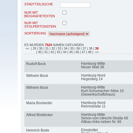
STADTTEILSUCHE
NUR MIT
BIOGRAFIETEXTEN
NUR MIT
STOLPERTONSTEIN
SORTIERUNG
ES WURDEN
7524
NAMEN GEFUNDEN
<<
| 29
| 30
| 31
| 32
| 33
| 34
| 35
| 36
| 37
| 38
|
39
| 40
| 41
| 42
| 43
| 44
| 45
| 46
| 47
| 48
| >>
Hamburg-Mitte
Rudolf Bock
Neuer Wall 36
Hamburg-Nord
Wilhelm Bock
Hegestieg 14
Hamburg-Mitte
Wilhelm Bock
Kurt-Schumacher-Allee 10
(Gewerkschaftshaus)
Hamburg-Nord
Maria Bockentin
Rehmstraße 11
Hamburg-Mitte
Alfred Böddicker
Simon-von-Utrecht-Straße 66
Altbau links neben Nr. 66
Eimsbüttel
Heinrich Bode