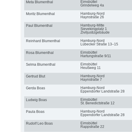
Eimsbüttel
Meta Blumenthal
Grindelweg 4a
Hamburg-Nord
Moritz Blumenthal
Haynstraße 26
Hamburg-Mitte
Paul Blumenthal
Sievekingplatz 1
Ziviljustizgebäude
Hamburg-Nord
Reinhard Blumenthal
Lübecker Straße 13–15
Eimsbüttel
Rosa Blumenthal
Hartungstraße 9/11
Eimsbüttel
Selma Blumenthal
Heußweg 11
Hamburg-Nord
Gertrud Blut
Haynstraße 7
Hamburg-Nord
Gerda Boas
Eppendorfer Landstraße 28
Eimsbüttel
Ludwig Boas
St. Benedictstraße 12
Hamburg-Nord
Paula Boas
Eppendorfer Landstraße 28
Eimsbüttel
Rudolf Leo Boas
Rappstraße 22