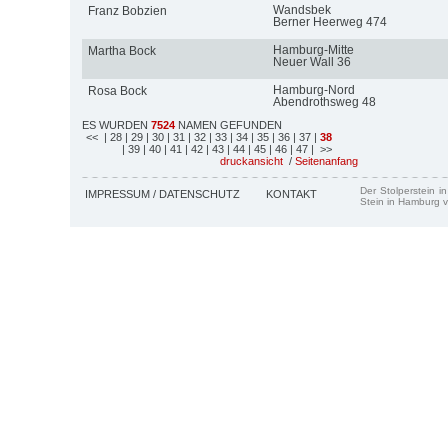
Wandsbek
Franz Bobzien
Berner Heerweg 474
Hamburg-Mitte
Martha Bock
Neuer Wall 36
Hamburg-Nord
Rosa Bock
Abendrothsweg 48
ES WURDEN
7524
NAMEN GEFUNDEN
<<
| 28
| 29
| 30
| 31
| 32
| 33
| 34
| 35
| 36
| 37
|
38
| 39
| 40
| 41
| 42
| 43
| 44
| 45
| 46
| 47
| >>
druckansicht
/
Seitenanfang
Der Stolperstein i
IMPRESSUM / DATENSCHUTZ
KONTAKT
Stein in Hamburg v