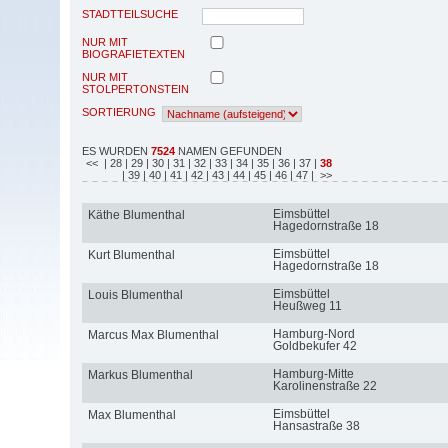
STADTTEILSUCHE
NUR MIT
BIOGRAFIETEXTEN
NUR MIT
STOLPERTONSTEIN
SORTIERUNG
ES WURDEN
7524
NAMEN GEFUNDEN
<<
| 28
| 29
| 30
| 31
| 32
| 33
| 34
| 35
| 36
| 37
|
38
| 39
| 40
| 41
| 42
| 43
| 44
| 45
| 46
| 47
| >>
Eimsbüttel
Käthe Blumenthal
Hagedornstraße 18
Eimsbüttel
Kurt Blumenthal
Hagedornstraße 18
Eimsbüttel
Louis Blumenthal
Heußweg 11
Hamburg-Nord
Marcus Max Blumenthal
Goldbekufer 42
Hamburg-Mitte
Markus Blumenthal
Karolinenstraße 22
Eimsbüttel
Max Blumenthal
Hansastraße 38