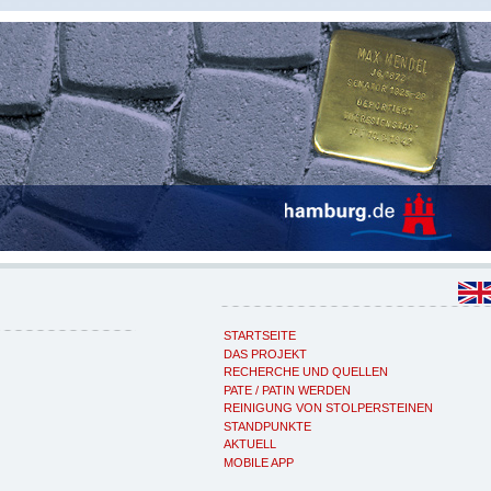
STARTSEITE
DAS PROJEKT
RECHERCHE UND QUELLEN
PATE / PATIN WERDEN
REINIGUNG VON STOLPERSTEINEN
STANDPUNKTE
AKTUELL
MOBILE APP