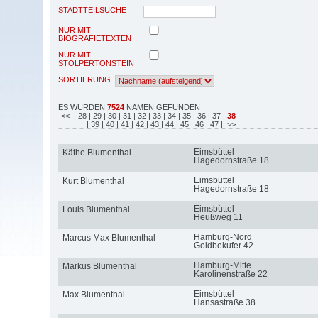
STADTTEILSUCHE
NUR MIT
BIOGRAFIETEXTEN
NUR MIT
STOLPERTONSTEIN
SORTIERUNG
ES WURDEN
7524
NAMEN GEFUNDEN
<<
| 28
| 29
| 30
| 31
| 32
| 33
| 34
| 35
| 36
| 37
|
38
| 39
| 40
| 41
| 42
| 43
| 44
| 45
| 46
| 47
| >>
Eimsbüttel
Käthe Blumenthal
Hagedornstraße 18
Eimsbüttel
Kurt Blumenthal
Hagedornstraße 18
Eimsbüttel
Louis Blumenthal
Heußweg 11
Hamburg-Nord
Marcus Max Blumenthal
Goldbekufer 42
Hamburg-Mitte
Markus Blumenthal
Karolinenstraße 22
Eimsbüttel
Max Blumenthal
Hansastraße 38