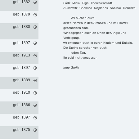
geb. 1882
Łódź, Minsk, Riga, Theresienstadt,
Auschwitz, Chelmno, Majdanek, Sobibor, Treblinka ..
geb. 1879
Wir suchen euch,
deren Namen in den Archiven und im Himmel
geb. 1880
geschrieben sind.
Wir begegnen euch an Orten der Angst und
Verfolgung,
geb. 1897
wir erkennen euch in euren Kindern und Enkeln.
Die Steine sprechen von euch,
jeden Tag.
geb. 1913
Ihr seid nicht vergessen.
geb. 1897
Inge Grolle
geb. 1889
geb. 1910
geb. 1866
geb. 1897
geb. 1875