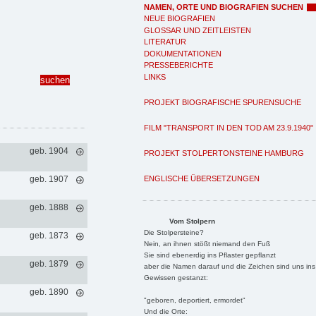
NAMEN, ORTE UND BIOGRAFIEN SUCHEN
NEUE BIOGRAFIEN
GLOSSAR UND ZEITLEISTEN
LITERATUR
DOKUMENTATIONEN
PRESSEBERICHTE
LINKS
PROJEKT BIOGRAFISCHE SPURENSUCHE
FILM "TRANSPORT IN DEN TOD AM 23.9.1940"
geb. 1904
PROJEKT STOLPERTONSTEINE HAMBURG
ENGLISCHE ÜBERSETZUNGEN
geb. 1907
geb. 1888
Vom Stolpern
Die Stolpersteine?
geb. 1873
Nein, an ihnen stößt niemand den Fuß
Sie sind ebenerdig ins Pflaster gepflanzt
geb. 1879
aber die Namen darauf und die Zeichen sind uns ins
Gewissen gestanzt:
geb. 1890
"geboren, deportiert, ermordet"
Und die Orte: