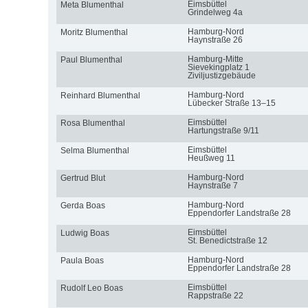
Eimsbüttel
Meta Blumenthal
Grindelweg 4a
Hamburg-Nord
Moritz Blumenthal
Haynstraße 26
Hamburg-Mitte
Paul Blumenthal
Sievekingplatz 1
Ziviljustizgebäude
Hamburg-Nord
Reinhard Blumenthal
Lübecker Straße 13–15
Eimsbüttel
Rosa Blumenthal
Hartungstraße 9/11
Eimsbüttel
Selma Blumenthal
Heußweg 11
Hamburg-Nord
Gertrud Blut
Haynstraße 7
Hamburg-Nord
Gerda Boas
Eppendorfer Landstraße 28
Eimsbüttel
Ludwig Boas
St. Benedictstraße 12
Hamburg-Nord
Paula Boas
Eppendorfer Landstraße 28
Eimsbüttel
Rudolf Leo Boas
Rappstraße 22