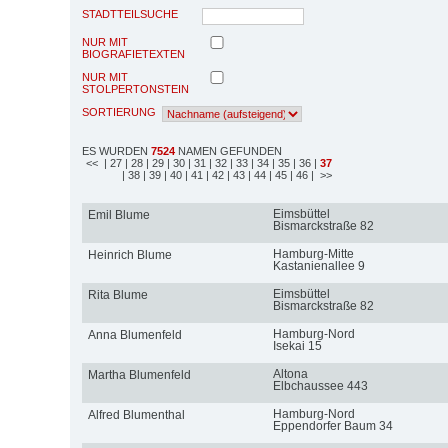
STADTTEILSUCHE
NUR MIT
BIOGRAFIETEXTEN
NUR MIT
STOLPERTONSTEIN
SORTIERUNG
ES WURDEN
7524
NAMEN GEFUNDEN
<<
| 27
| 28
| 29
| 30
| 31
| 32
| 33
| 34
| 35
| 36
|
37
| 38
| 39
| 40
| 41
| 42
| 43
| 44
| 45
| 46
| >>
Eimsbüttel
Emil Blume
Bismarckstraße 82
Hamburg-Mitte
Heinrich Blume
Kastanienallee 9
Eimsbüttel
Rita Blume
Bismarckstraße 82
Hamburg-Nord
Anna Blumenfeld
Isekai 15
Altona
Martha Blumenfeld
Elbchaussee 443
Hamburg-Nord
Alfred Blumenthal
Eppendorfer Baum 34