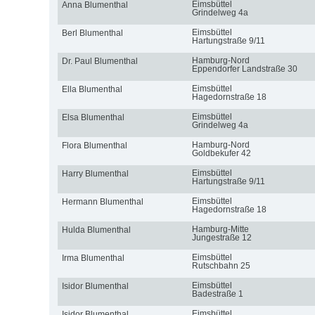
Eimsbüttel
Anna Blumenthal
Grindelweg 4a
Eimsbüttel
Berl Blumenthal
Hartungstraße 9/11
Hamburg-Nord
Dr. Paul Blumenthal
Eppendorfer Landstraße 30
Eimsbüttel
Ella Blumenthal
Hagedornstraße 18
Eimsbüttel
Elsa Blumenthal
Grindelweg 4a
Hamburg-Nord
Flora Blumenthal
Goldbekufer 42
Eimsbüttel
Harry Blumenthal
Hartungstraße 9/11
Eimsbüttel
Hermann Blumenthal
Hagedornstraße 18
Hamburg-Mitte
Hulda Blumenthal
Jungestraße 12
Eimsbüttel
Irma Blumenthal
Rutschbahn 25
Eimsbüttel
Isidor Blumenthal
Badestraße 1
Eimsbüttel
Isidor Blumenthal