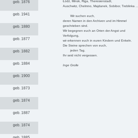
Łódź, Minsk, Riga, Theresienstadt,
geb. 1876
Auschwitz, Chelmno, Majdanek, Sobibor, Treblinka ..
geb. 1941
Wir suchen euch,
deren Namen in den Archiven und im Himmel
geschrieben sind.
geb. 1880
Wir begegnen euch an Orten der Angst und
Verfolgung,
geb. 1877
wir erkennen euch in euren Kindern und Enkeln.
Die Steine sprechen von euch,
jeden Tag.
geb. 1882
Ihr seid nicht vergessen.
geb. 1884
Inge Grolle
geb. 1900
geb. 1873
geb. 1874
geb. 1887
geb. 1874
geb. 1885