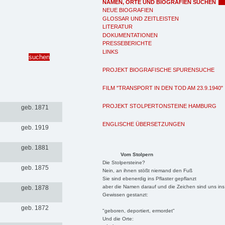
NAMEN, ORTE UND BIOGRAFIEN SUCHEN
NEUE BIOGRAFIEN
GLOSSAR UND ZEITLEISTEN
LITERATUR
DOKUMENTATIONEN
PRESSEBERICHTE
LINKS
PROJEKT BIOGRAFISCHE SPURENSUCHE
FILM "TRANSPORT IN DEN TOD AM 23.9.1940"
PROJEKT STOLPERTONSTEINE HAMBURG
geb. 1871
ENGLISCHE ÜBERSETZUNGEN
geb. 1919
geb. 1881
Vom Stolpern
Die Stolpersteine?
geb. 1875
Nein, an ihnen stößt niemand den Fuß
Sie sind ebenerdig ins Pflaster gepflanzt
aber die Namen darauf und die Zeichen sind uns ins
geb. 1878
Gewissen gestanzt:
geb. 1872
"geboren, deportiert, ermordet"
Und die Orte: