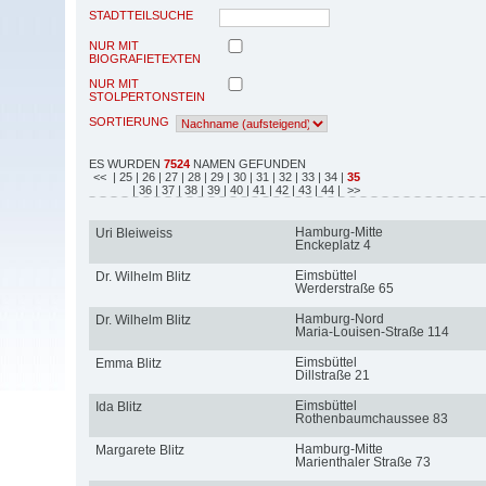
STADTTEILSUCHE
NUR MIT
BIOGRAFIETEXTEN
NUR MIT
STOLPERTONSTEIN
SORTIERUNG
ES WURDEN
7524
NAMEN GEFUNDEN
<<
| 25
| 26
| 27
| 28
| 29
| 30
| 31
| 32
| 33
| 34
|
35
| 36
| 37
| 38
| 39
| 40
| 41
| 42
| 43
| 44
| >>
Hamburg-Mitte
Uri Bleiweiss
Enckeplatz 4
Eimsbüttel
Dr. Wilhelm Blitz
Werderstraße 65
Hamburg-Nord
Dr. Wilhelm Blitz
Maria-Louisen-Straße 114
Eimsbüttel
Emma Blitz
Dillstraße 21
Eimsbüttel
Ida Blitz
Rothenbaumchaussee 83
Hamburg-Mitte
Margarete Blitz
Marienthaler Straße 73