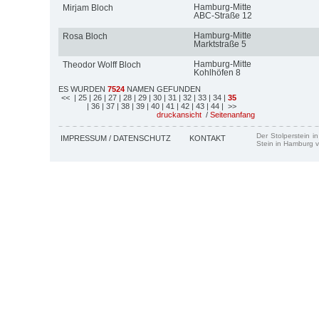
Hamburg-Mitte
Mirjam Bloch
ABC-Straße 12
Hamburg-Mitte
Rosa Bloch
Marktstraße 5
Hamburg-Mitte
Theodor Wolff Bloch
Kohlhöfen 8
ES WURDEN
7524
NAMEN GEFUNDEN
<<
| 25
| 26
| 27
| 28
| 29
| 30
| 31
| 32
| 33
| 34
|
35
| 36
| 37
| 38
| 39
| 40
| 41
| 42
| 43
| 44
| >>
druckansicht
/
Seitenanfang
Der Stolperstein i
IMPRESSUM / DATENSCHUTZ
KONTAKT
Stein in Hamburg v