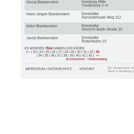
Hamburg-Mitte
Georg Blankenstein
Trostbrücke 2–6
Eimsbüttel
Hans-Jürgen Blankenstein
Harvestehuder Weg 112
Eimsbüttel
Isidor Blankenstein
Heinrich-Barth-Straße 10
Eimsbüttel
Jacob Blankenstein
Rutschbahn 15
ES WURDEN
7524
NAMEN GEFUNDEN
<<
| 23
| 24
| 25
| 26
| 27
| 28
| 29
| 30
| 31
| 32
|
33
| 34
| 35
| 36
| 37
| 38
| 39
| 40
| 41
| 42
| >>
druckansicht
/
Seitenanfang
Der Stolperstein i
IMPRESSUM / DATENSCHUTZ
KONTAKT
Stein in Hamburg v