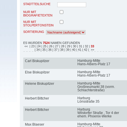
STADTTEILSUCHE
NUR MIT
BIOGRAFIETEXTEN
NUR MIT
STOLPERTONSTEIN
SORTIERUNG
ES WURDEN
7524
NAMEN GEFUNDEN
<<
| 23
| 24
| 25
| 26
| 27
| 28
| 29
| 30
| 31
| 32
|
33
| 34
| 35
| 36
| 37
| 38
| 39
| 40
| 41
| 42
| >>
Hamburg-Mitte
Carl Biskupitzer
Hans-Albers-Platz 17
Hamburg-Mitte
Else Biskupitzer
Hans-Albers-Platz 17
Hamburg-Mitte
Helene Biskupitzer
Großneumarkt 38 (vorm.
Schlachterstraße)
Harburg
Herbert Bittcher
Lönsstraße 35
Harburg
Herbert Bittcher
Wilstorfer Straße , Tor 4 der
ehem. Phoenix-Werke
Hamburg-Mitte
Max Blaeser