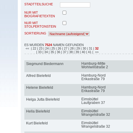
STADTTEILSUCHE
NUR MIT
BIOGRAFIETEXTEN
NUR MIT
STOLPERTONSTEIN
SORTIERUNG
ES WURDEN
7524
NAMEN GEFUNDEN
<<
| 22
| 23
| 24
| 25
| 26
| 27
| 28
| 29
| 30
| 31
|
32
| 33
| 34
| 35
| 36
| 37
| 38
| 39
| 40
| 41
| >>
Hamburg-Mitte
Siegmund Biedermann
Wohlwillstraße 2
Hamburg-Nord
Alfred Bielefeld
Erikastraße 79
Hamburg-Nord
Helene Bielefeld
Erikastraße 79
Eimsbüttel
Helga Jutta Bielefeld
Laufgraben 37
Eimsbüttel
Hella Bielefeld
Wrangelstraße 32
Eimsbüttel
Kurt Bielefeld
Wrangelstraße 32