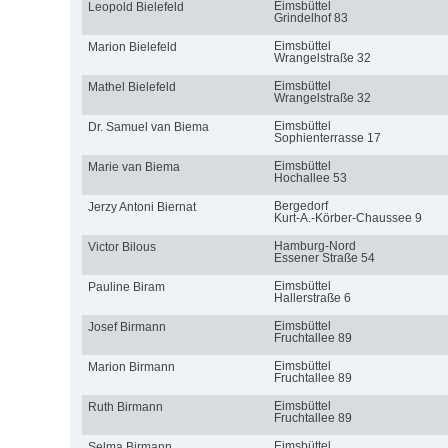
Eimsbüttel
Leopold Bielefeld
Grindelhof 83
Eimsbüttel
Marion Bielefeld
Wrangelstraße 32
Eimsbüttel
Mathel Bielefeld
Wrangelstraße 32
Eimsbüttel
Dr. Samuel van Biema
Sophienterrasse 17
Eimsbüttel
Marie van Biema
Hochallee 53
Bergedorf
Jerzy Antoni Biernat
Kurt-A.-Körber-Chaussee 9
Hamburg-Nord
Victor Bilous
Essener Straße 54
Eimsbüttel
Pauline Biram
Hallerstraße 6
Eimsbüttel
Josef Birmann
Fruchtallee 89
Eimsbüttel
Marion Birmann
Fruchtallee 89
Eimsbüttel
Ruth Birmann
Fruchtallee 89
Eimsbüttel
Selma Birmann