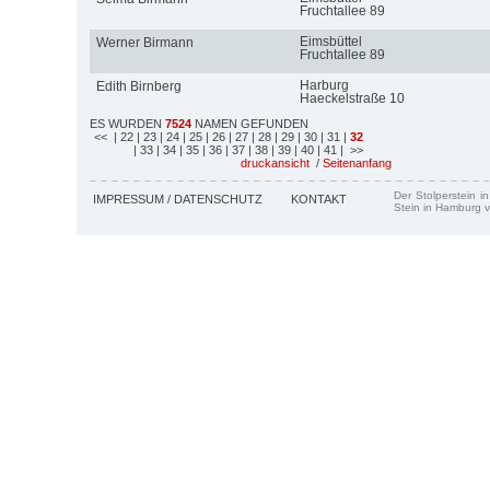
Fruchtallee 89
Eimsbüttel
Werner Birmann
Fruchtallee 89
Harburg
Edith Birnberg
Haeckelstraße 10
ES WURDEN
7524
NAMEN GEFUNDEN
<<
| 22
| 23
| 24
| 25
| 26
| 27
| 28
| 29
| 30
| 31
|
32
| 33
| 34
| 35
| 36
| 37
| 38
| 39
| 40
| 41
| >>
druckansicht
/
Seitenanfang
Der Stolperstein i
IMPRESSUM / DATENSCHUTZ
KONTAKT
Stein in Hamburg v