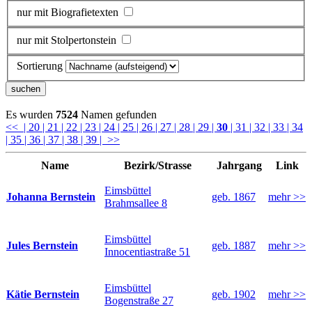
nur mit Biografietexten
nur mit Stolpertonstein
Sortierung
Es wurden
7524
Namen gefunden
<<
| 20
| 21
| 22
| 23
| 24
| 25
| 26
| 27
| 28
| 29
|
30
| 31
| 32
| 33
| 34
| 35
| 36
| 37
| 38
| 39
| >>
Name
Bezirk/Strasse
Jahrgang
Link
Eimsbüttel
Johanna Bernstein
geb. 1867
mehr >>
Brahmsallee 8
Eimsbüttel
Jules Bernstein
geb. 1887
mehr >>
Innocentiastraße 51
Eimsbüttel
Kätie Bernstein
geb. 1902
mehr >>
Bogenstraße 27