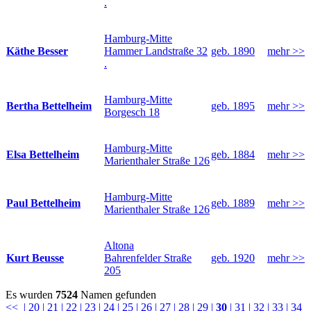
.
Hamburg-Mitte
Käthe Besser
Hammer Landstraße 32
geb. 1890
mehr >>
.
Hamburg-Mitte
Bertha Bettelheim
geb. 1895
mehr >>
Borgesch 18
Hamburg-Mitte
Elsa Bettelheim
geb. 1884
mehr >>
Marienthaler Straße 126
Hamburg-Mitte
Paul Bettelheim
geb. 1889
mehr >>
Marienthaler Straße 126
Altona
Kurt Beusse
Bahrenfelder Straße
geb. 1920
mehr >>
205
Es wurden
7524
Namen gefunden
<<
| 20
| 21
| 22
| 23
| 24
| 25
| 26
| 27
| 28
| 29
|
30
| 31
| 32
| 33
| 34