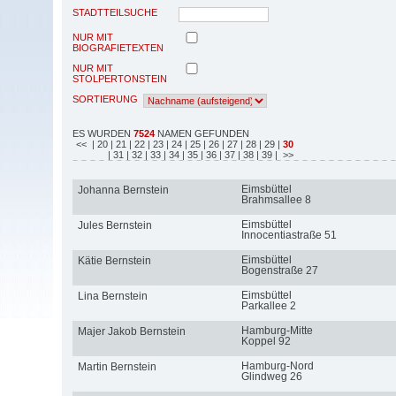
STADTTEILSUCHE
NUR MIT
BIOGRAFIETEXTEN
NUR MIT
STOLPERTONSTEIN
SORTIERUNG
ES WURDEN
7524
NAMEN GEFUNDEN
<<
| 20
| 21
| 22
| 23
| 24
| 25
| 26
| 27
| 28
| 29
|
30
| 31
| 32
| 33
| 34
| 35
| 36
| 37
| 38
| 39
| >>
Eimsbüttel
Johanna Bernstein
Brahmsallee 8
Eimsbüttel
Jules Bernstein
Innocentiastraße 51
Eimsbüttel
Kätie Bernstein
Bogenstraße 27
Eimsbüttel
Lina Bernstein
Parkallee 2
Hamburg-Mitte
Majer Jakob Bernstein
Koppel 92
Hamburg-Nord
Martin Bernstein
Glindweg 26