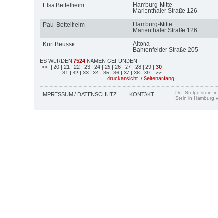
Hamburg-Mitte
Elsa Bettelheim
Marienthaler Straße 126
Hamburg-Mitte
Paul Bettelheim
Marienthaler Straße 126
Altona
Kurt Beusse
Bahrenfelder Straße 205
ES WURDEN
7524
NAMEN GEFUNDEN
<<
| 20
| 21
| 22
| 23
| 24
| 25
| 26
| 27
| 28
| 29
|
30
| 31
| 32
| 33
| 34
| 35
| 36
| 37
| 38
| 39
| >>
druckansicht
/
Seitenanfang
Der Stolperstein i
IMPRESSUM / DATENSCHUTZ
KONTAKT
Stein in Hamburg v