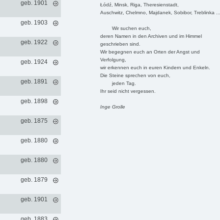
geb. 1901
Łódź, Minsk, Riga, Theresienstadt,
Auschwitz, Chelmno, Majdanek, Sobibor, Treblinka ..
geb. 1903
Wir suchen euch,
deren Namen in den Archiven und im Himmel
geb. 1922
geschrieben sind.
Wir begegnen euch an Orten der Angst und
Verfolgung,
geb. 1924
wir erkennen euch in euren Kindern und Enkeln.
Die Steine sprechen von euch,
geb. 1891
jeden Tag.
Ihr seid nicht vergessen.
geb. 1898
Inge Grolle
geb. 1875
geb. 1880
geb. 1880
geb. 1879
geb. 1901
geb. 1883