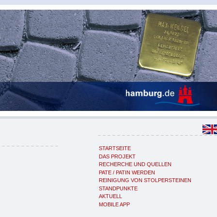
STARTSEITE
DAS PROJEKT
RECHERCHE UND QUELLEN
PATE / PATIN WERDEN
REINIGUNG VON STOLPERSTEINEN
STANDPUNKTE
AKTUELL
MOBILE APP