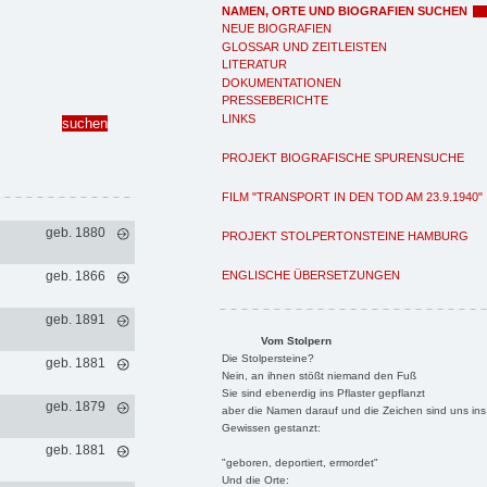
NAMEN, ORTE UND BIOGRAFIEN SUCHEN
NEUE BIOGRAFIEN
GLOSSAR UND ZEITLEISTEN
LITERATUR
DOKUMENTATIONEN
PRESSEBERICHTE
LINKS
PROJEKT BIOGRAFISCHE SPURENSUCHE
FILM "TRANSPORT IN DEN TOD AM 23.9.1940"
geb. 1880
PROJEKT STOLPERTONSTEINE HAMBURG
ENGLISCHE ÜBERSETZUNGEN
geb. 1866
geb. 1891
Vom Stolpern
Die Stolpersteine?
geb. 1881
Nein, an ihnen stößt niemand den Fuß
Sie sind ebenerdig ins Pflaster gepflanzt
geb. 1879
aber die Namen darauf und die Zeichen sind uns ins
Gewissen gestanzt:
geb. 1881
"geboren, deportiert, ermordet"
Und die Orte: