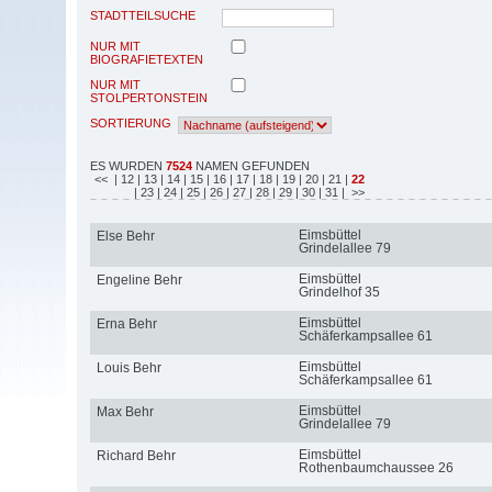
STADTTEILSUCHE
NUR MIT
BIOGRAFIETEXTEN
NUR MIT
STOLPERTONSTEIN
SORTIERUNG
ES WURDEN
7524
NAMEN GEFUNDEN
<<
| 12
| 13
| 14
| 15
| 16
| 17
| 18
| 19
| 20
| 21
|
22
| 23
| 24
| 25
| 26
| 27
| 28
| 29
| 30
| 31
| >>
Eimsbüttel
Else Behr
Grindelallee 79
Eimsbüttel
Engeline Behr
Grindelhof 35
Eimsbüttel
Erna Behr
Schäferkampsallee 61
Eimsbüttel
Louis Behr
Schäferkampsallee 61
Eimsbüttel
Max Behr
Grindelallee 79
Eimsbüttel
Richard Behr
Rothenbaumchaussee 26