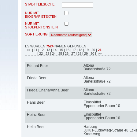
STADTTEILSUCHE
NUR MIT
BIOGRAFIETEXTEN
NUR MIT
STOLPERTONSTEIN
SORTIERUNG
ES WURDEN
7524
NAMEN GEFUNDEN
<<
| 11
| 12
| 13
| 14
| 15
| 16
| 17
| 18
| 19
| 20
|
21
| 22
| 23
| 24
| 25
| 26
| 27
| 28
| 29
| 30
| >>
Altona
Eduard Beer
Bartelsstraße 72
Altona
Frieda Beer
Bartelsstraße 72
Altona
Frieda Chana/Anna Beer
Bartelsstraße 72
Eimsbüttel
Hans Beer
Eppendorfer Baum 10
Eimsbüttel
Heinz Beer
Eppendorfer Baum 10
Harburg
Hella Beer
Julius-Ludowieg-Straße 48 Eck
Kroosweg