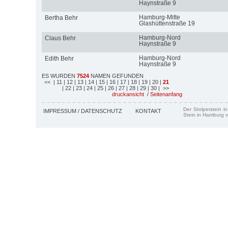
Haynstraße 9
Hamburg-Mitte
Bertha Behr
Glashüttenstraße 19
Hamburg-Nord
Claus Behr
Haynstraße 9
Hamburg-Nord
Edith Behr
Haynstraße 9
ES WURDEN
7524
NAMEN GEFUNDEN
<<
| 11
| 12
| 13
| 14
| 15
| 16
| 17
| 18
| 19
| 20
|
21
| 22
| 23
| 24
| 25
| 26
| 27
| 28
| 29
| 30
| >>
druckansicht
/
Seitenanfang
Der Stolperstein i
IMPRESSUM / DATENSCHUTZ
KONTAKT
Stein in Hamburg v