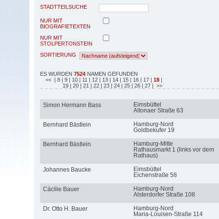
STADTTEILSUCHE
NUR MIT
BIOGRAFIETEXTEN
NUR MIT
STOLPERTONSTEIN
SORTIERUNG
ES WURDEN
7524
NAMEN GEFUNDEN
<<
| 8
| 9
| 10
| 11
| 12
| 13
| 14
| 15
| 16
| 17
|
18
|
19
| 20
| 21
| 22
| 23
| 24
| 25
| 26
| 27
| >>
Eimsbüttel
Simon Hermann Bass
Altonaer Straße 63
Hamburg-Nord
Bernhard Bästlein
Goldbekufer 19
Hamburg-Mitte
Bernhard Bästlein
Rathausmarkt 1 (links vor dem
Rathaus)
Eimsbüttel
Johannes Baucke
Eichenstraße 58
Hamburg-Nord
Cäcilie Bauer
Alsterdorfer Straße 108
Hamburg-Nord
Dr. Otto H. Bauer
Maria-Louisen-Straße 114