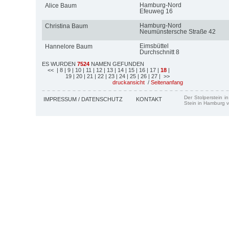
Hamburg-Nord
Alice Baum
Efeuweg 16
Hamburg-Nord
Christina Baum
Neumünstersche Straße 42
Eimsbüttel
Hannelore Baum
Durchschnitt 8
ES WURDEN
7524
NAMEN GEFUNDEN
<<
| 8
| 9
| 10
| 11
| 12
| 13
| 14
| 15
| 16
| 17
|
18
|
19
| 20
| 21
| 22
| 23
| 24
| 25
| 26
| 27
| >>
druckansicht
/
Seitenanfang
Der Stolperstein i
IMPRESSUM / DATENSCHUTZ
KONTAKT
Stein in Hamburg v