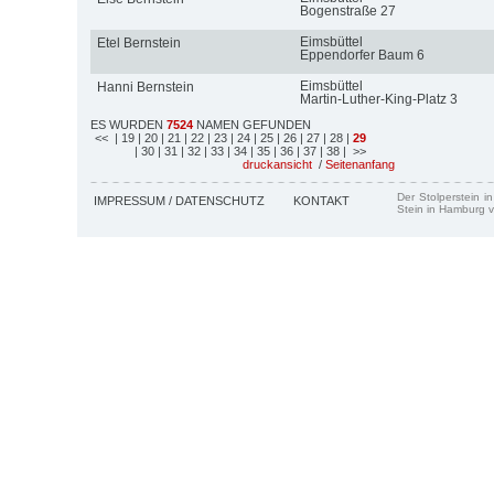
Bogenstraße 27
Eimsbüttel
Etel Bernstein
Eppendorfer Baum 6
Eimsbüttel
Hanni Bernstein
Martin-Luther-King-Platz 3
ES WURDEN
7524
NAMEN GEFUNDEN
<<
| 19
| 20
| 21
| 22
| 23
| 24
| 25
| 26
| 27
| 28
|
29
| 30
| 31
| 32
| 33
| 34
| 35
| 36
| 37
| 38
| >>
druckansicht
/
Seitenanfang
Der Stolperstein i
IMPRESSUM / DATENSCHUTZ
KONTAKT
Stein in Hamburg v