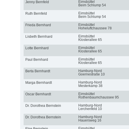
Eimsbüttel
Jenny Bernfeld
Beim Schlump 54
Eimsbüttel
Ruth Bernfeld
Beim Schlump 54
Eimsbüttel
Frieda Bernhard
Hoheluftchaussee 78
Eimsbüttel
Lisbeth Bernhard
Klosterallee 65
Eimsbüttel
Lotte Bernhard
Klosterallee 65
Eimsbüttel
Paul Bernhard
Klosterallee 65
Hamburg-Nord
Berta Bernhardt
Goernestraße 10
Hamburg-Nord
Marga Bernhardt
Mesterkamp 38
Eimsbüttel
Oscar Bernhardt
Rothenbaumchaussee 95
Hamburg-Nord
Dr. Dorothea Bernstein
Lerchenfeld 10
Hamburg-Nord
Dr. Dorothea Bernstein
Hauersweg 16
Eimsbüttel
Else Bernstein