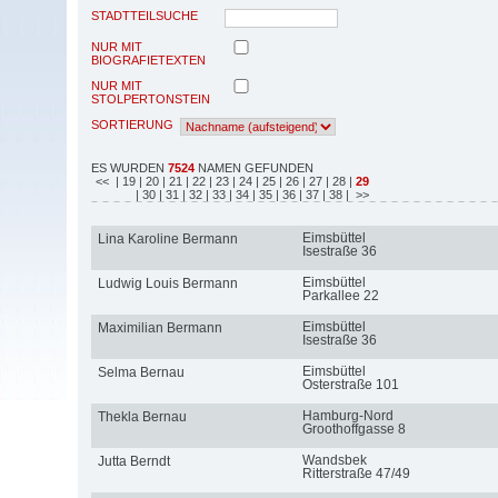
STADTTEILSUCHE
NUR MIT
BIOGRAFIETEXTEN
NUR MIT
STOLPERTONSTEIN
SORTIERUNG
ES WURDEN
7524
NAMEN GEFUNDEN
<<
| 19
| 20
| 21
| 22
| 23
| 24
| 25
| 26
| 27
| 28
|
29
| 30
| 31
| 32
| 33
| 34
| 35
| 36
| 37
| 38
| >>
Eimsbüttel
Lina Karoline Bermann
Isestraße 36
Eimsbüttel
Ludwig Louis Bermann
Parkallee 22
Eimsbüttel
Maximilian Bermann
Isestraße 36
Eimsbüttel
Selma Bernau
Osterstraße 101
Hamburg-Nord
Thekla Bernau
Groothoffgasse 8
Wandsbek
Jutta Berndt
Ritterstraße 47/49