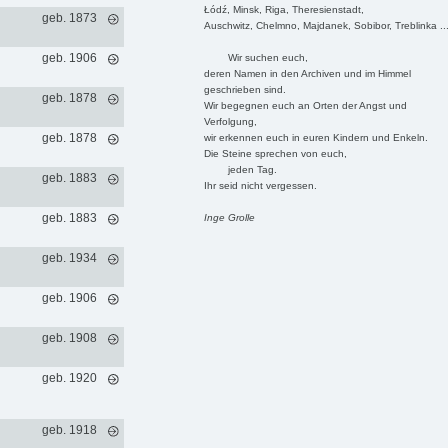
Łódź, Minsk, Riga, Theresienstadt,
geb. 1873
Auschwitz, Chelmno, Majdanek, Sobibor, Treblinka ..
geb. 1906
Wir suchen euch,
deren Namen in den Archiven und im Himmel
geschrieben sind.
geb. 1878
Wir begegnen euch an Orten der Angst und
Verfolgung,
geb. 1878
wir erkennen euch in euren Kindern und Enkeln.
Die Steine sprechen von euch,
jeden Tag.
geb. 1883
Ihr seid nicht vergessen.
geb. 1883
Inge Grolle
geb. 1934
geb. 1906
geb. 1908
geb. 1920
geb. 1918