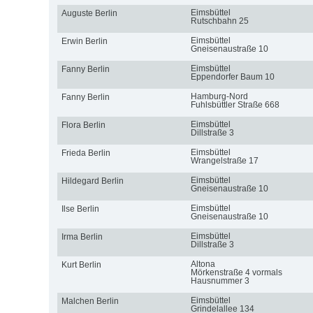
Eimsbüttel
Auguste Berlin
Rutschbahn 25
Eimsbüttel
Erwin Berlin
Gneisenaustraße 10
Eimsbüttel
Fanny Berlin
Eppendorfer Baum 10
Hamburg-Nord
Fanny Berlin
Fuhlsbüttler Straße 668
Eimsbüttel
Flora Berlin
Dillstraße 3
Eimsbüttel
Frieda Berlin
Wrangelstraße 17
Eimsbüttel
Hildegard Berlin
Gneisenaustraße 10
Eimsbüttel
Ilse Berlin
Gneisenaustraße 10
Eimsbüttel
Irma Berlin
Dillstraße 3
Altona
Kurt Berlin
Mörkenstraße 4 vormals
Hausnummer 3
Eimsbüttel
Malchen Berlin
Grindelallee 134