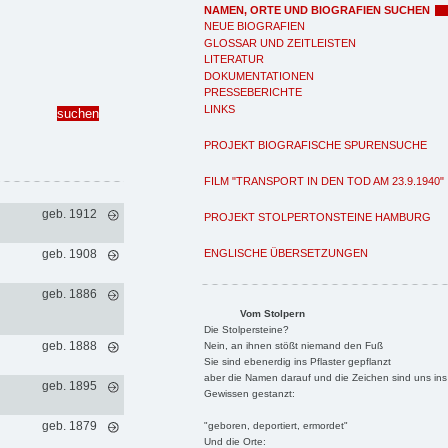
NAMEN, ORTE UND BIOGRAFIEN SUCHEN
NEUE BIOGRAFIEN
GLOSSAR UND ZEITLEISTEN
LITERATUR
DOKUMENTATIONEN
PRESSEBERICHTE
LINKS
PROJEKT BIOGRAFISCHE SPURENSUCHE
FILM "TRANSPORT IN DEN TOD AM 23.9.1940"
geb. 1912
PROJEKT STOLPERTONSTEINE HAMBURG
ENGLISCHE ÜBERSETZUNGEN
geb. 1908
geb. 1886
Vom Stolpern
Die Stolpersteine?
geb. 1888
Nein, an ihnen stößt niemand den Fuß
Sie sind ebenerdig ins Pflaster gepflanzt
aber die Namen darauf und die Zeichen sind uns ins
geb. 1895
Gewissen gestanzt:
geb. 1879
"geboren, deportiert, ermordet"
Und die Orte: