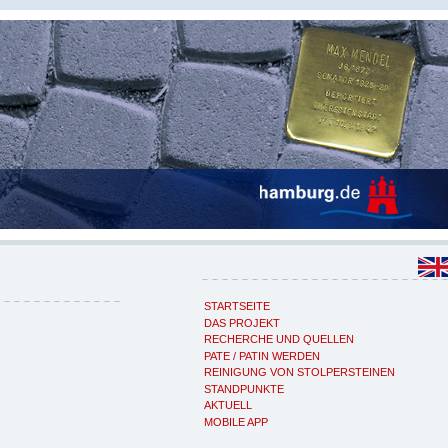
STARTSEITE
DAS PROJEKT
RECHERCHE UND QUELLEN
PATE / PATIN WERDEN
REINIGUNG VON STOLPERSTEINEN
STANDPUNKTE
AKTUELL
MOBILE APP