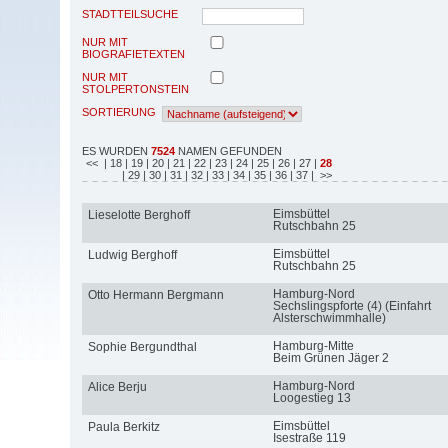
STADTTEILSUCHE
NUR MIT
BIOGRAFIETEXTEN
NUR MIT
STOLPERTONSTEIN
SORTIERUNG
ES WURDEN
7524
NAMEN GEFUNDEN
<<
| 18
| 19
| 20
| 21
| 22
| 23
| 24
| 25
| 26
| 27
|
28
| 29
| 30
| 31
| 32
| 33
| 34
| 35
| 36
| 37
| >>
Eimsbüttel
Lieselotte Berghoff
Rutschbahn 25
Eimsbüttel
Ludwig Berghoff
Rutschbahn 25
Hamburg-Nord
Otto Hermann Bergmann
Sechslingspforte (4) (Einfahrt
Alsterschwimmhalle)
Hamburg-Mitte
Sophie Bergundthal
Beim Grünen Jäger 2
Hamburg-Nord
Alice Berju
Loogestieg 13
Eimsbüttel
Paula Berkitz
Isestraße 119