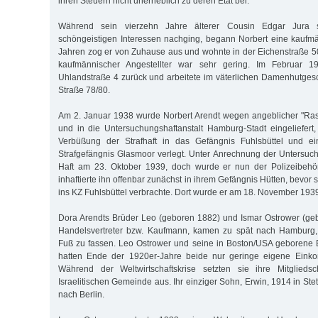
ihren Steuern nicht unerheblich zu deren Etat bei.
Während sein vierzehn Jahre älterer Cousin Edgar Jura s
schöngeistigen Interessen nachging, begann Norbert eine kaufm
Jahren zog er von Zuhause aus und wohnte in der Eichenstraße 
kaufmännischer Angestellter war sehr gering. Im Februar 1
Uhlandstraße 4 zurück und arbeitete im väterlichen Damenhutges
Straße 78/80.
Am 2. Januar 1938 wurde Norbert Arendt wegen angeblicher "Ras
und in die Untersuchungshaftanstalt Hamburg-Stadt eingeliefer
Verbüßung der Strafhaft in das Gefängnis Fuhlsbüttel und ei
Strafgefängnis Glasmoor verlegt. Unter Anrechnung der Untersuc
Haft am 23. Oktober 1939, doch wurde er nun der Polizeibehö
inhaftierte ihn offenbar zunächst in ihrem Gefängnis Hütten, bevor
ins KZ Fuhlsbüttel verbrachte. Dort wurde er am 18. November 193
Dora Arendts Brüder Leo (geboren 1882) und Ismar Ostrower (ge
Handelsvertreter bzw. Kaufmann, kamen zu spät nach Hamburg,
Fuß zu fassen. Leo Ostrower und seine in Boston/USA geborene 
hatten Ende der 1920er-Jahre beide nur geringe eigene Einko
Während der Weltwirtschaftskrise setzten sie ihre Mitglieds
Israelitischen Gemeinde aus. Ihr einziger Sohn, Erwin, 1914 in Ste
nach Berlin.