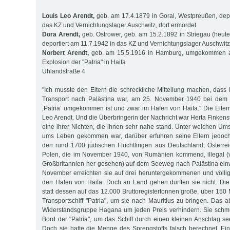
Louis Leo Arendt,
geb. am 17.4.1879 in Goral, Westpreußen, depo
das KZ und Vernichtungslager Auschwitz, dort ermordet
Dora Arendt,
geb. Ostrower, geb. am 15.2.1892 in Striegau (heute
deportiert am 11.7.1942 in das KZ und Vernichtungslager Auschwitz
Norbert Arendt,
geb. am 15.5.1916 in Hamburg, umgekommen a
Explosion der "Patria" in Haifa
Uhlandstraße 4
"Ich musste den Eltern die schreckliche Mitteilung machen, dass 
Transport nach Palästina war, am 25. November 1940 bei dem S
‚Patria’ umgekommen ist und zwar im Hafen von Haifa." Die Elte
Leo Arendt. Und die Überbringerin der Nachricht war Herta Finkens
eine ihrer Nichten, die ihnen sehr nahe stand. Unter welchen Um
ums Leben gekommen war, darüber erfuhren seine Eltern jedoch 
den rund 1700 jüdischen Flüchtlingen aus Deutschland, Österre
Polen, die im November 1940, von Rumänien kommend, illegal 
Großbritannien her gesehen) auf dem Seeweg nach Palästina ein
November erreichten sie auf drei heruntergekommenen und völli
den Hafen von Haifa. Doch an Land gehen durften sie nicht. Die 
statt dessen auf das 12.000 Bruttoregistertonnen große, über 150
Transportschiff "Patria", um sie nach Mauritius zu bringen. Das a
Widerstandsgruppe Hagana um jeden Preis verhindern. Sie schmu
Bord der "Patria", um das Schiff durch einen kleinen Anschlag s
Doch sie hatte die Menge des Sprengstoffs falsch berechnet. Ei