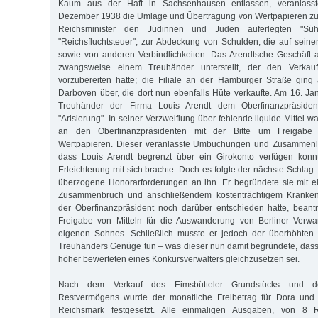
Kaum aus der Haft in Sachsenhausen entlassen, veranlasst
Dezember 1938 die Umlage und Übertragung von Wertpapieren zu
Reichsminister den Jüdinnen und Juden auferlegten "Süh
"Reichsfluchtsteuer", zur Abdeckung von Schulden, die auf sein
sowie von anderen Verbindlichkeiten. Das Arendtsche Geschäft 
zwangsweise einem Treuhänder unterstellt, der den Verkau
vorzubereiten hatte; die Filiale an der Hamburger Straße ging
Darboven über, die dort nun ebenfalls Hüte verkaufte. Am 16. J
Treuhänder der Firma Louis Arendt dem Oberfinanzpräsiden
"Arisierung". In seiner Verzweiflung über fehlende liquide Mittel w
an den Oberfinanzpräsidenten mit der Bitte um Freigabe 
Wertpapieren. Dieser veranlasste Umbuchungen und Zusammenl
dass Louis Arendt begrenzt über ein Girokonto verfügen konn
Erleichterung mit sich brachte. Doch es folgte der nächste Schlag.
überzogene Honorarforderungen an ihn. Er begründete sie mit e
Zusammenbruch und anschließendem kostenträchtigem Krankenh
der Oberfinanzpräsident noch darüber entschieden hatte, beant
Freigabe von Mitteln für die Auswanderung von Berliner Verw
eigenen Sohnes. Schließlich musste er jedoch der überhöhten
Treuhänders Genüge tun – was dieser nun damit begründete, dass s
höher bewerteten eines Konkursverwalters gleichzusetzen sei.
Nach dem Verkauf des Eimsbütteler Grundstücks und de
Restvermögens wurde der monatliche Freibetrag für Dora und 
Reichsmark festgesetzt. Alle einmaligen Ausgaben, von 8 