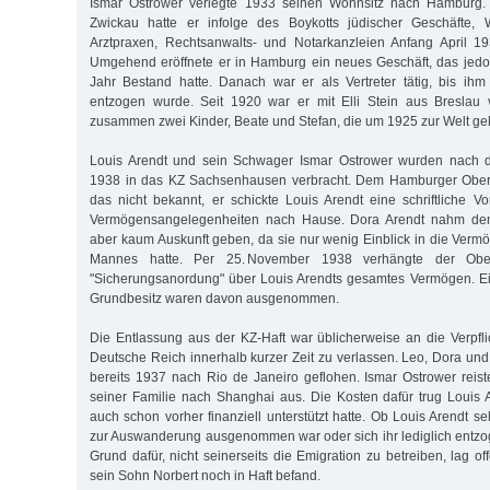
Ismar Ostrower verlegte 1933 seinen Wohnsitz nach Hamburg. S
Zwickau hatte er infolge des Boykotts jüdischer Geschäfte, 
Arztpraxen, Rechtsanwalts- und Notarkanzleien Anfang April 
Umgehend eröffnete er in Hamburg ein neues Geschäft, das jedoc
Jahr Bestand hatte. Danach war er als Vertreter tätig, bis ih
entzogen wurde. Seit 1920 war er mit Elli Stein aus Breslau v
zusammen zwei Kinder, Beate und Stefan, die um 1925 zur Welt 
Louis Arendt und sein Schwager Ismar Ostrower wurden nac
1938 in das KZ Sachsenhausen verbracht. Dem Hamburger Oberf
das nicht bekannt, er schickte Louis Arendt eine schriftliche 
Vermögensangelegenheiten nach Hause. Dora Arendt nahm den
aber kaum Auskunft geben, da sie nur wenig Einblick in die Vermö
Mannes hatte. Per 25. November 1938 verhängte der Oberf
"Sicherungsanordung" über Louis Arendts gesamtes Vermögen. Ei
Grundbesitz waren davon ausgenommen.
Die Entlassung aus der KZ-Haft war üblicherweise an die Verpf
Deutsche Reich innerhalb kurzer Zeit zu verlassen. Leo, Dora un
bereits 1937 nach Rio de Janeiro geflohen. Ismar Ostrower reis
seiner Familie nach Shanghai aus. Die Kosten dafür trug Louis A
auch schon vorher finanziell unterstützt hatte. Ob Louis Arendt s
zur Auswanderung ausgenommen war oder sich ihr lediglich entzog,
Grund dafür, nicht seinerseits die Emigration zu betreiben, lag of
sein Sohn Norbert noch in Haft befand.