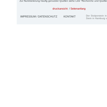
Zur Nummerierung häufig genutzter Quellen siehe Link "Recherche und Quelle
druckansicht
/
Seitenanfang
Der Stolperstein i
IMPRESSUM / DATENSCHUTZ
KONTAKT
Stein in Hamburg v