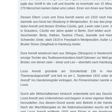
jagte das Schiff in die Luft und brachte es innerhalb von 15 Mi
270 Menschen kamen dabei ums Leben. Einer von ihnen war Norber
Dessen Eltern Louis und Dora Arendt waren um 1910 nach Ha
stammte aus Goral bei Strasburg in Westpreußen. Er war das jüngs
Isidor Arendt und dessen Ehefrau Cäcilie, geb. Lewin oder Levin. I
in Graudenz, Cäcilie vier Jahre später in Berlin. Dort lebten auch
Geschwister: Berta, Nathan, Taubina (Thea), Jeanette und Hann
Schwester, Grete, starb 1919 in Freystadt in Westpreußen. Außer Lo
Bruder Simon (Siegfried) in Hamburg nieder.
Dora Arendt wiederum kam aus Striegau (Strzegom) in Niederschle
einzige Tochter des Textilwarenhändlers Adolf Ostrower zur Welt g
Brüder, von denen zwei – Ismar und Leo – ebenfalls nach Hamburg
Louis Arendt gründete am Schulterblatt 156 in Hamb
"Damenputzgeschäft" und ließ es am 1. September 1910 unter 
Arendt" ins Handelsregister eintragen. Als Firmeninhaber nannte e
Louis.
Durch alle Wirtschaftskrisen hindurch entwickelte sich das Geschä
Louis Arendt sein Unternehmen und begann in einer eigenen Werk
herzustellen. Aus diesem Grund wurde sein Betrieb in die Handw
Nach der Machtübergabe an die Nationalsozialisten wuchs der B
und Louis Arendt eröffnete 1935 eine Filiale in der Hamburg