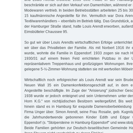
beschränkte er sich auf den Verkauf von Damenhüten, während er
Modewaren vertrieb. In beiden Betriebsstätten arbeiteten 25 bis 3
15 kaufmännische Angestellte für ihn. Vermutlich war Dora Aren
Textilwarenhändlers – ebenfalls im Betrieb tätig. Das Grundstück, 
der Hamburger Straße stand, hatte Louis Arendt erworben, außerd
Eimsbütteler Chaussee 95.
So gut wir über Louis Arendts wirtschaftlichen Erfolge unterrichte
wir über das Privatleben der Familie. Als mit Norbert 1916 ihr
wurde, wohnte die Familie in Eppendorf. 1933 zogen sie nach H
1930/31 auf einem freien Feld errichteten Putzbau in der 
repräsentativem Treppenhaus und großzügigen Wohnungen. Ihre
gelegene 5-½-Zimmer-Wohnung statteten sie mit wertvollen Möbeln 
Wirtschaftlich noch erfolgreicher als Louis Arendt war sein Bru
Neuen Wall 35 ein Damenkonfektionsgeschäft auf, in dem er
Angestellte beschäftigte. Im Zuge der "Arisierung" jüdischer Ge
1938 wurde er jedoch enteignet und sein Unternehmen unter 
Horn K.G." von nichtjüdischen Besitzern weitergeführt. Bis weit
hinein stand es in Hamburg für exquisite Damenoberbekleidung
Firma Unger über. Simon Arendt, seine Frau Rosalie, geb. Kugnit
die Jahrhundertwende geborenen Kinder Edith und Edgar w
Eppendorf (s. "Stolpersteine in Hamburg-Eppendorf" und www.stol
Beide Familien gehörten zur Deutsch-Israelitischen Gemeinde H