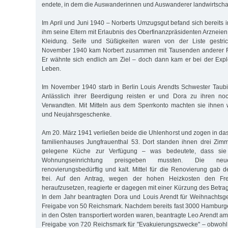
endete, in dem die Auswanderinnen und Auswanderer landwirtschaft
Im April und Juni 1940 – Norberts Umzugsgut befand sich bereits i
ihm seine Eltern mit Erlaubnis des Oberfinanzpräsidenten Arzneien
Kleidung. Seife und Süßigkeiten waren von der Liste gestr
November 1940 kam Norbert zusammen mit Tausenden anderer Flü
Er wähnte sich endlich am Ziel – doch dann kam er bei der Expl
Leben.
Im November 1940 starb in Berlin Louis Arendts Schwester Taub
Anlässlich ihrer Beerdigung reisten er und Dora zu ihren no
Verwandten. Mit Mitteln aus dem Sperrkonto machten sie ihnen 
und Neujahrsgeschenke.
Am 20. März 1941 verließen beide die Uhlenhorst und zogen in da
familienhauses Jungfrauenthal 53. Dort standen ihnen drei Zim
gelegene Küche zur Verfügung – was bedeutete, dass sie e
Wohnungseinrichtung preisgeben mussten. Die 
renovierungsbedürftig und kalt. Mittel für die Renovierung gab d
frei. Auf den Antrag, wegen der hohen Heizkosten den Fre
heraufzusetzen, reagierte er dagegen mit einer Kürzung des Betra
In dem Jahr beantragten Dora und Louis Arendt für Weihnachtsg
Freigabe von 50 Reichsmark. Nachdem bereits fast 3000 Hamburg
in den Osten transportiert worden waren, beantragte Leo Arendt a
Freigabe von 720 Reichsmark für "Evakuierungszwecke" – obwohl 