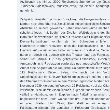
Arztbesuch bis hin zu 2000 Reichsmark Spende an die Jüdis
Jüdischen Palästinawerk, mussten extra und einzeln beantrag
genehmigt.
Zeitgleich bereiteten Louis und Dora Arendt die Emigration ihres n
Norbert nach Shanghai vor. Sie statteten ihn so reichlich mit Umzug
Abstriche an seinem gewohnten Lebensstandard würde machen 
scheiterte jedoch mit Beginn des Zweiten Weltkriegs und der S
Daraufhin konzentrierten sie sich auf Palästina als Emigrationsziel
Devisentransaktionen konnten sie nach Schweden umleiten
finanzieren. Norbert reduzierte nach der Haftentlassung sein 
Hinblick auf die einfachen Lebensumstände in Palästina. Sein
nahm er jedoch mit, ebenso wie das Theater- und das Fernglas
seiner Bar Mizwa. Für das gebrauchte Essbesteck, Geschirr
Armbanduhr und Rasierzeug sowie das neu angeschaffte Moskiton
Arendt eine Abgabe an die Deutsche Golddiskontbank, kurz Deg
115 Reichsmark. Diesen Betrag wie auch die im Verg
Speditionskosten in Höhe von 195,60 Reichsmark entnahm er n
den Oberfinanzpräsidenten seinem "Sicherungskonto". Norbert Are
November 1939 Kleidung im Wert von 15 Reichsmark bei der Öffent
verschaffte sich damit einen kleinen eigenen finanziellen Spi
verließ er Hamburg, um in Etappen nach Palästina zu reisen. 
begleiteten ihn nach Berlin, wo sie noch drei Tage miteinander ver
er allein weiter nach Wien. Hier stieß er zu einem S
Palästinaemigranten, der zunächst in Pressburg (Bratislava)