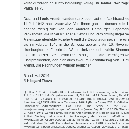
keine Aufforderung zur "Aussiedlung" vorlag. Im Januar 1942 zoge
Parkallee 75.
Dora und Louis Arendt standen ganz oben auf der Nachtragslist
11. Juli 1942 nach Auschwitz. Von ihnen gab es danach kein 
ebenso wenig wie von den anderen Hamburger Deportiert
Verwandten, die in verschiedene Gettos und Vernichtungslager v
Als einzige überlebte Rosalie Arendt die Deportation nach Theresi
sie im Februar 1945 in die Schweiz gebracht. Am 16. Novembe
Hamburgischen Elektricitäts-Werke dreizehn unbezahlte Stromr
die in letzter Zeit evakuiert sind", an die Vermögensver
Oberpräsidenten, darunter auch zwei im Gesamtbetrag von 11,79
Arendt. Die Rechnungen wurden beglichen.
Stand: Mai 2016
© Hildgard Thevs
Quellen: 1, 2; 4, 5; StaH 213-8 Staatsanwaltschaft Oberlandesgericht – Verwa
E 1, 1 d; 242-1 II Gefängnisverwaltung II, Abl. 16 und 13, ältere Kartei; StaH 
FVg 7734, FVg 4504, R 1938/3100, R 1938/3184, R 1941/37; 351-11 Amt fü
(Leo Arendt),15523 (Elli/Ismar Ostrower), 26642 (Edgar Arnet); 522-1 Jüdisch
Hamburger Adressbücher; Eva Feld, The Story of the S/S P
www.jewishmag.com/46mag/patria/patria.htm (letzter Zugriff 14.8.2015); There
G. Adler, 1941–1945; Hamburgisches Architekturarchiv, Norbert Baues, E-Mai
Kolbet, Sechzig Jahre zurück. Der Untergang der "Patria", haGalil.com, 
www.hagalil.com/archiv/2000/11/patria.htm (letzter Zugriff 24.2.2015); Tama
auf: Virtuelles Schtetl, Die jüdische Gemeinde vor 1989, Geschichte, übers
www.sztetl.org.pl/de/article/strzegom/5,geschichte/?action=view&page=1 (letzter