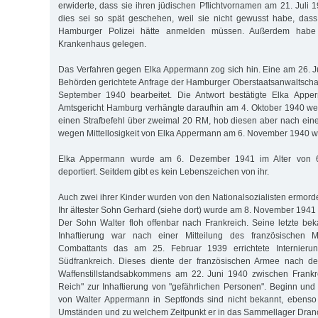
erwiderte, dass sie ihren jüdischen Pflichtvornamen am 21. Juli
dies sei so spät geschehen, weil sie nicht gewusst habe, dass
Hamburger Polizei hätte anmelden müssen. Außerdem habe s
Krankenhaus gelegen.
Das Verfahren gegen Elka Appermann zog sich hin. Eine am 26. J
Behörden gerichtete Anfrage der Hamburger Oberstaatsanwaltschaft
September 1940 bearbeitet. Die Antwort bestätigte Elka App
Amtsgericht Hamburg verhängte daraufhin am 4. Oktober 1940 w
einen Strafbefehl über zweimal 20 RM, hob diesen aber nach e
wegen Mittellosigkeit von Elka Appermann am 6. November 1940 wi
Elka Appermann wurde am 6. Dezember 1941 im Alter von 
deportiert. Seitdem gibt es kein Lebenszeichen von ihr.
Auch zwei ihrer Kinder wurden von den Nationalsozialisten ermorde
Ihr ältester Sohn Gerhard (siehe dort) wurde am 8. November 1941 
Der Sohn Walter floh offenbar nach Frankreich. Seine letzte be
Inhaftierung war nach einer Mitteilung des französischen M
Combattants das am 25. Februar 1939 errichtete Internierun
Südfrankreich. Dieses diente der französischen Armee nach d
Waffenstillstandsabkommens am 22. Juni 1940 zwischen Frankr
Reich" zur Inhaftierung von "gefährlichen Personen". Beginn und
von Walter Appermann in Septfonds sind nicht bekannt, ebenso
Umständen und zu welchem Zeitpunkt er in das Sammellager Dran