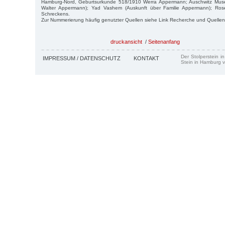
Ham­burg-Nord, Geburtsurkunde 518/1910 Werra Appermann; Auschwitz Muse
Walter Appermann); Yad Vashem (Auskunft über Familie Appermann); Ros
Schreckens.
Zur Nummerierung häufig genutzter Quellen siehe Link Recherche und Quellen
druckansicht
/
Seitenanfang
Der Stolperstein i
IMPRESSUM / DATENSCHUTZ
KONTAKT
Stein in Hamburg v