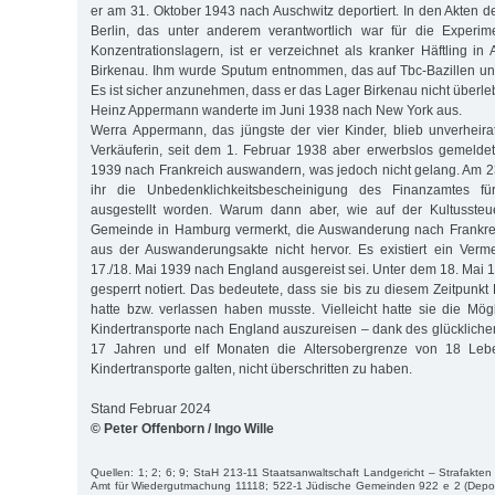
er am 31. Oktober 1943 nach Auschwitz deportiert. In den Akten d
Berlin, das unter anderem verantwortlich war für die Experi
Konzentrationslagern, ist er verzeichnet als kranker Häftling in A
Birkenau. Ihm wurde Sputum entnommen, das auf Tbc-Bazillen unt
Es ist sicher anzunehmen, dass er das Lager Birkenau nicht überleb
Heinz Appermann wanderte im Juni 1938 nach New York aus.
Werra Appermann, das jüngste der vier Kinder, blieb unverheira
Verkäuferin, seit dem 1. Februar 1938 aber erwerbslos gemeldet
1939 nach Frankreich auswandern, was jedoch nicht gelang. Am 
ihr die Unbedenklichkeitsbescheinigung des Finanzamtes f
ausgestellt worden. Warum dann aber, wie auf der Kultussteue
Gemeinde in Hamburg vermerkt, die Auswanderung nach Frankreic
aus der Auswanderungsakte nicht hervor. Es existiert ein Ver
17./18. Mai 1939 nach England ausgereist sei. Unter dem 18. Mai 
gesperrt notiert. Das bedeutete, dass sie bis zu diesem Zeitpunk
hatte bzw. verlassen haben musste. Vielleicht hatte sie die Mögl
Kindertransporte nach England auszureisen – dank des glückliche
17 Jahren und elf Monaten die Altersobergrenze von 18 Leben
Kindertransporte galten, nicht überschritten zu haben.
Stand Februar 2024
© Peter Offenborn / Ingo Wille
Quellen: 1; 2; 6; 9; StaH 213-11 Staatsanwaltschaft Landgericht – Strafakte
Amt für Wiedergutmachung 11118; 522-1 Jüdische Gemeinden 922 e 2 (Deport