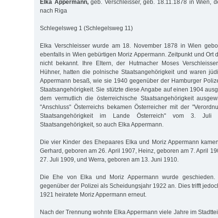
Elka Appermann,
geb. Verschleisser, geb. 18.11.1878 in Wien, d
nach Riga
Schlegelsweg 1 (Schlegelsweg 11)
Elka Verschleisser wurde am 18. November 1878 in Wien gebor
ebenfalls in Wien gebürtigen Moriz Appermann. Zeitpunkt und Ort 
nicht bekannt. Ihre Eltern, der Hutmacher Moses Verschleiss
Hühner, hatten die polnische Staatsangehörigkeit und waren jü
Appermann besaß, wie sie 1940 gegenüber der Hamburger Polize
Staatsangehörigkeit. Sie stützte diese Angabe auf einen 1904 ausg
dem vermutlich die österreichische Staatsangehörigkeit ausg
"Anschluss" Österreichs bekamen Österreicher mit der "Verordn
Staatsangehörigkeit im Lande Österreich" vom 3. Juli
Staatsangehörigkeit, so auch Elka Appermann.
Die vier Kinder des Ehepaares Elka und Moriz Appermann kamen
Gerhard, geboren am 26. April 1907, Heinz, geboren am 7. April 1
27. Juli 1909, und Werra, geboren am 13. Juni 1910.
Die Ehe von Elka und Moriz Appermann wurde geschieden.
gegenüber der Polizei als Scheidungsjahr 1922 an. Dies trifft jedoc
1921 heiratete Moriz Appermann erneut.
Nach der Trennung wohnte Elka Appermann viele Jahre im Stadtteil