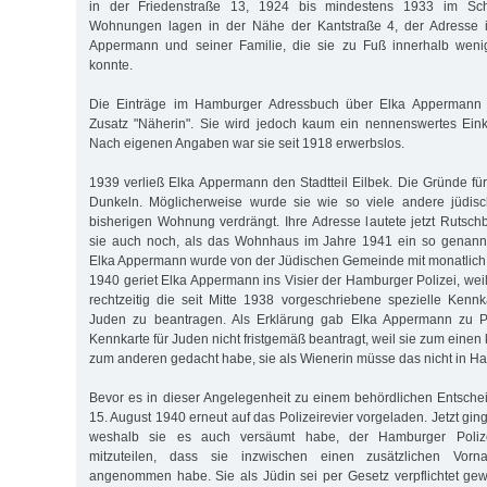
in der Friedenstraße 13, 1924 bis mindestens 1933 im Sch
Wohnungen lagen in der Nähe der Kantstraße 4, der Adresse 
Appermann und seiner Familie, die sie zu Fuß innerhalb weni
konnte.
Die Einträge im Hamburger Adressbuch über Elka Appermann e
Zusatz "Näherin". Sie wird jedoch kaum ein nennenswertes Ein
Nach eige­nen Angaben war sie seit 1918 erwerbslos.
1939 verließ Elka Appermann den Stadtteil Eilbek. Die Gründe f
Dunkeln. Möglicherweise wurde sie wie so viele andere jüdisc
bisherigen Wohnung verdrängt. Ihre Adresse lautete jetzt Rutsc
sie auch noch, als das Wohnhaus im Jahre 1941 ein so genann
Elka Appermann wurde von der Jüdischen Gemeinde mit monatlich 
1940 geriet Elka Appermann ins Visier der Hamburger Polizei, weil
rechtzeitig die seit Mitte 1938 vorgeschriebene spezielle Kenn
Juden zu beantragen. Als Erklärung gab Elka Appermann zu Pr
Kennkarte für Juden nicht fristgemäß beantragt, weil sie zum eine
zum anderen gedacht habe, sie als Wienerin müsse das nicht in H
Bevor es in dieser Angelegenheit zu einem behördlichen Entsch
15. August 1940 erneut auf das Polizeirevier vorgeladen. Jetzt gin
weshalb sie es auch versäumt habe, der Hamburger Polizei
mitzuteilen, dass sie inzwischen einen zusätzlichen Vorn
angenommen habe. Sie als Jüdin sei per Gesetz verpflichtet gew