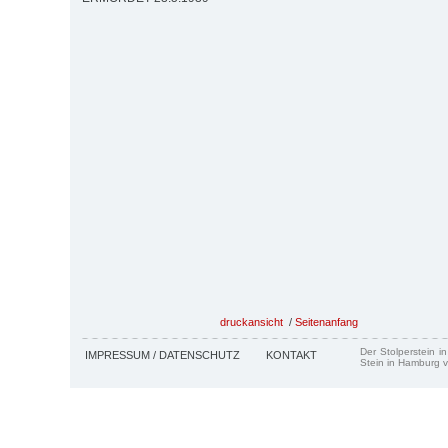
druckansicht
/
Seitenanfang
Der Stolperstein i
IMPRESSUM / DATENSCHUTZ
KONTAKT
Stein in Hamburg v