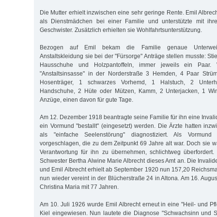
Die Mutter erhielt inzwischen eine sehr geringe Rente. Emil Albrec
als Dienstmädchen bei einer Familie und unterstützte mit ih
Geschwister. Zusätzlich erhielten sie Wohlfahrtsunterstützung.
Bezogen auf Emil bekam die Familie genaue Unterwei
Anstaltskleidung sie bei der "Fürsorge" Anträge stellen musste: Sti
Hausschuhe und Holzpantoffeln, immer jeweils ein Paar. W
"Anstaltsinsasse" in der Norderstraße 3 Hemden, 4 Paar Strüm
Hosenträger, 1 schwarzes Vorhemd, 1 Halstuch, 2 Unterhos
Handschuhe, 2 Hüte oder Mützen, Kamm, 2 Unterjacken, 1 Win
Anzüge, einen davon für gute Tage.
Am 12. Dezember 1918 beantragte seine Familie für ihn eine Inval
ein Vormund "bestallt" (eingesetzt) werden. Die Ärzte hatten inz
als "einfache Seelenstörung" diagnostiziert. Als Vormund
vorgeschlagen, die zu dem Zeitpunkt 69 Jahre alt war. Doch sie w
Verantwortung für ihn zu übernehmen, schlichtweg überfordert. 
Schwester Bertha Alwine Marie Albrecht dieses Amt an. Die Invalid
und Emil Albrecht erhielt ab September 1920 nun 157,20 Reichsma
nun wieder vereint in der Blücherstraße 24 in Altona. Am 16. Augus
Christina Maria mit 77 Jahren.
Am 10. Juli 1926 wurde Emil Albrecht erneut in eine "Heil- und Pfl
Kiel eingewiesen. Nun lautete die Diagnose "Schwachsinn und S