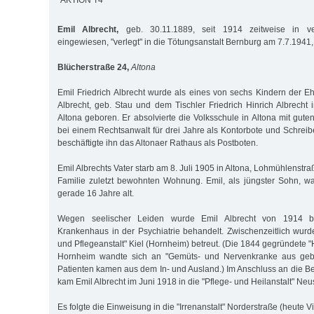
"AKTION T4"
Emil Albrecht,
geb. 30.11.1889, seit 1914 zeitweise in ve
eingewiesen, "verlegt" in die Tötungsanstalt Bernburg am 7.7.1941,
Blücherstraße 24,
Altona
Emil Friedrich Albrecht wurde als eines von sechs Kindern der Eh
Albrecht, geb. Stau und dem Tischler Friedrich Hinrich Albrecht 
Altona geboren. Er absolvierte die Volksschule in Altona mit gut
bei einem Rechtsanwalt für drei Jahre als Kontorbote und Schreib
beschäftigte ihn das Altonaer Rathaus als Postboten.
Emil Albrechts Vater starb am 8. Juli 1905 in Altona, Lohmühlenstra
Familie zuletzt bewohnten Wohnung. Emil, als jüngster Sohn, w
gerade 16 Jahre alt.
Wegen seelischer Leiden wurde Emil Albrecht von 1914 b
Krankenhaus in der Psychiatrie behandelt. Zwischenzeitlich wurde
und Pflegeanstalt" Kiel (Hornheim) betreut. (Die 1844 gegründete "H
Hornheim wandte sich an "Gemüts- und Nervenkranke aus gebil
Patienten kamen aus dem In- und Ausland.) Im Anschluss an die 
kam Emil Albrecht im Juni 1918 in die "Pflege- und Heilanstalt" Neu
Es folgte die Einweisung in die "Irrenanstalt" Norderstraße (heute V