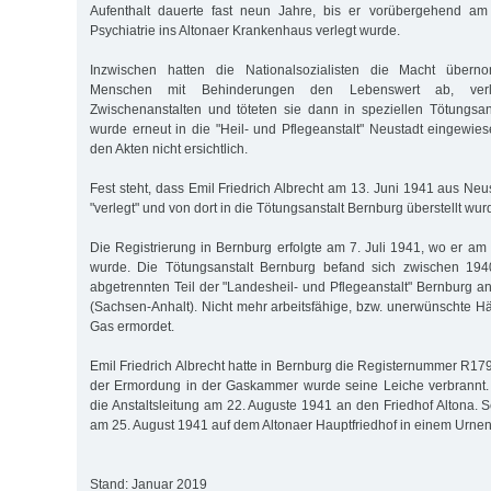
Aufenthalt dauerte fast neun Jahre, bis er vorübergehend am
Psychiatrie ins Altonaer Krankenhaus verlegt wurde.
Inzwischen hatten die Nationalsozialisten die Macht über
Menschen mit Behinderungen den Lebenswert ab, verl
Zwischenanstalten und töteten sie dann in speziellen Tötungsans
wurde erneut in die "Heil- und Pflegeanstalt" Neustadt eingewie
den Akten nicht ersichtlich.
Fest steht, dass Emil Friedrich Albrecht am 13. Juni 1941 aus Neu
"verlegt" und von dort in die Tötungsanstalt Bernburg überstellt wur
Die Registrierung in Bernburg erfolgte am 7. Juli 1941, wo er am
wurde. Die Tötungsanstalt Bernburg befand sich zwischen 19
abgetrennten Teil der "Landesheil- und Pflegeanstalt" Bernburg a
(Sachsen-Anhalt). Nicht mehr arbeitsfähige, bzw. unerwünschte Hä
Gas ermordet.
Emil Friedrich Albrecht hatte in Bernburg die Registernummer R17
der Ermordung in der Gaskammer wurde seine Leiche verbrannt. 
die Anstaltsleitung am 22. Auguste 1941 an den Friedhof Altona. S
am 25. August 1941 auf dem Altonaer Hauptfriedhof in einem Urnen
Stand: Januar 2019