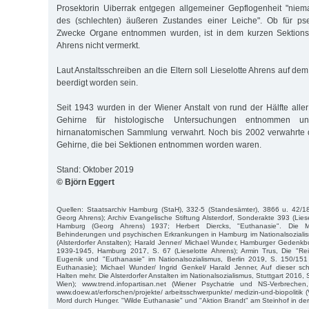
Prosektorin Uiberrak entgegen allgemeiner Gepflogenheit "niem
des (schlechten) äußeren Zustandes einer Leiche". Ob für pse
Zwecke Organe entnommen wurden, ist in dem kurzen Sektionspr
Ahrens nicht vermerkt.
Laut Anstaltsschreiben an die Eltern soll Lieselotte Ahrens auf dem
beerdigt worden sein.
Seit 1943 wurden in der Wiener Anstalt von rund der Hälfte aller
Gehirne für histologische Untersuchungen entnommen u
hirnanatomischen Sammlung verwahrt. Noch bis 2002 verwahrte d
Gehirne, die bei Sektionen entnommen worden waren.
Stand: Oktober 2019
© Björn Eggert
Quellen: Staatsarchiv Hamburg (StaH), 332-5 (Standesämter), 3866 u. 42/18
Georg Ahrens); Archiv Evangelische Stiftung Alsterdorf, Sonderakte 393 (Lies
Hamburg (Georg Ahrens) 1937; Herbert Diercks, "Euthanasie". Die
Behinderungen und psychischen Erkrankungen in Hamburg im Nationalsoziali
(Alsterdorfer Anstalten); Harald Jenner/ Michael Wunder, Hamburger Gedenk
1939-1945, Hamburg 2017, S. 67 (Lieselotte Ahrens); Armin Trus, Die "Rei
Eugenik und "Euthanasie" im Nationalsozialismus, Berlin 2019, S. 150/151
Euthanasie); Michael Wunder/ Ingrid Genkel/ Harald Jenner, Auf dieser sc
Halten mehr. Die Alsterdorfer Anstalten im Nationalsozialismus, Stuttgart 2016,
Wien); www.trend.infopartisan.net (Wiener Psychatrie und NS-Verbrechen
www.doew.at/erforschen/projekte/ arbeitsschwerpunkte/ medizin-und-biopolitik 
Mord durch Hunger. "Wilde Euthanasie" und "Aktion Brandt" am Steinhof in der