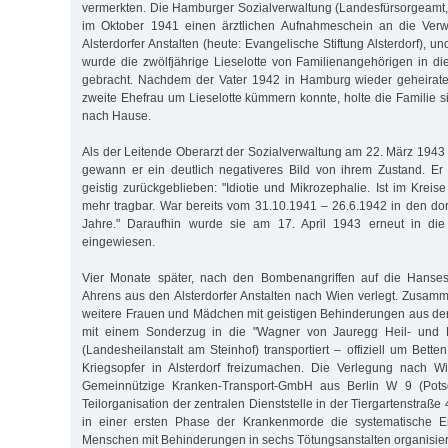
vermerkten. Die Hamburger Sozialverwaltung (Landesfürsorgeamt, 
im Oktober 1941 einen ärztlichen Aufnahmeschein an die Verw
Alsterdorfer Anstalten (heute: Evangelische Stiftung Alsterdorf), 
wurde die zwölfjährige Lieselotte von Familienangehörigen in die
gebracht. Nachdem der Vater 1942 in Hamburg wieder geheiratet
zweite Ehefrau um Lieselotte kümmern konnte, holte die Familie s
nach Hause.
Als der Leitende Oberarzt der Sozialverwaltung am 22. März 1943 
gewann er ein deutlich negativeres Bild von ihrem Zustand. Er
geistig zurückgeblieben: "Idiotie und Mikrozephalie. Ist im Kreis
mehr tragbar. War bereits vom 31.10.1941 – 26.6.1942 in den dort
Jahre." Daraufhin wurde sie am 17. April 1943 erneut in die A
eingewiesen.
Vier Monate später, nach den Bombenangriffen auf die Hansest
Ahrens aus den Alsterdorfer Anstalten nach Wien verlegt. Zusam
weitere Frauen und Mädchen mit geistigen Behinderungen aus den 
mit einem Sonderzug in die "Wagner von Jauregg Heil- und Pf
(Landesheilanstalt am Steinhof) transportiert – offiziell um Bet
Kriegsopfer in Alsterdorf freizumachen. Die Verlegung nach Wi
Gemeinnützige Kranken-Transport-GmbH aus Berlin W 9 (Potsd
Teilorganisation der zentralen Dienststelle in der Tiergartenstraße 
in einer ersten Phase der Krankenmorde die systematische 
Menschen mit Behinderungen in sechs Tötungsanstalten organisier