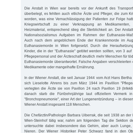
Die Anstalt in Wien war bereits vor der Ankunft des Transpo
überbelegt, es fehlten auch etliche Ärzte und Pfleger, die zum K
worden, was eine Vernachlässigung der Patienten zur Folge hat
Kriegswirtschaft zu einer Verknappung an Medikamenten, 
Heizmaterial, entsprechend stieg die Sterblichkeit an. Der Anst
Nationalsozialismus Aufgaben im Rahmen der Euthanasie-Ma
Auch nach dem angeblichem Ende der Krankenmorde im Aug
Euthanasiemorde in Wien fortgesetzt. Durch die Heraufsetzung
Kinder, die in der "Euthanasie" getötet werden sollten, von 3 a
Pflegepersonal und der Ärzteschaft deutlich mehr Menschen für tö
Euthanasiemorde überantwortet. Falsche Angaben verschleierten
Medikamente oder mangelhafte Ernährung.
In der Wiener Anstalt, die seit Januar 1944 vom Arzt Hans Bertha
sich Lieselotte Ahrens bis zum März 1944 im Pavillion "Pflege
verlegten die Ärzte sie von Pavillon 24 nach Pavillon 19 (Infekt
danach starb die Fünfzehnjährige laut offiziellem Vermerk i
"Bronchopneumonie", einer Art der Lungenentzündung – in diese
Wiener Anstalt insgesamt 118 Menschen.
Die Chefärztin/Pathologin Barbara Uiberrak, die seit 1938 an der 
Wien-Steinhof tätig war, nahm am folgenden Tag die Sektion 
untersuchte dabei insbesondere das Gehirn, aber auch Lunge, 
Nieren. Der Wiener Historiker Peter Schwarz fand in den Ob