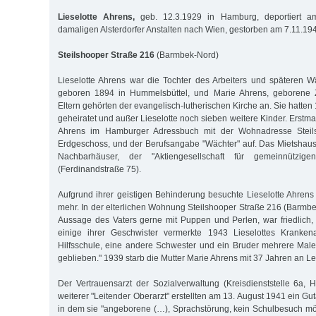
Lieselotte Ahrens,
geb. 12.3.1929 in Hamburg, deportiert a
damaligen Alsterdorfer Anstalten nach Wien, gestorben am 7.11.19
Steilshooper Straße 216
(Barmbek-Nord)
Lieselotte Ahrens war die Tochter des Arbeiters und späteren 
geboren 1894 in Hummelsbüttel, und Marie Ahrens, geborene Z
Eltern gehörten der evangelisch-lutherischen Kirche an. Sie hatte
geheiratet und außer Lieselotte noch sieben weitere Kinder. Erstm
Ahrens im Hamburger Adressbuch mit der Wohnadresse Steil
Erdgeschoss, und der Berufsangabe "Wächter" auf. Das Mietshaus
Nachbarhäuser, der "Aktiengesellschaft für gemeinnützige
(Ferdinandstraße 75).
Aufgrund ihrer geistigen Behinderung besuchte Lieselotte Ahren
mehr. In der elterlichen Wohnung Steilshooper Straße 216 (Barmbek
Aussage des Vaters gerne mit Puppen und Perlen, war friedlich,
einige ihrer Geschwister vermerkte 1943 Lieselottes Kranken
Hilfsschule, eine andere Schwester und ein Bruder mehrere Male 
geblieben." 1939 starb die Mutter Marie Ahrens mit 37 Jahren an L
Der Vertrauensarzt der Sozialverwaltung (Kreisdienststelle 6a, H
weiterer "Leitender Oberarzt" erstellten am 13. August 1941 ein Gut
in dem sie "angeborene (…), Sprachstörung, kein Schulbesuch mögl