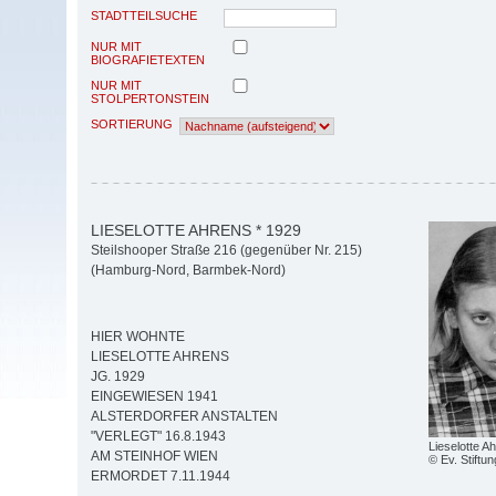
STADTTEILSUCHE
NUR MIT
BIOGRAFIETEXTEN
NUR MIT
STOLPERTONSTEIN
SORTIERUNG
LIESELOTTE AHRENS * 1929
Steilshooper Straße 216 (gegenüber Nr. 215)
(Hamburg-Nord, Barmbek-Nord)
HIER WOHNTE
LIESELOTTE AHRENS
JG. 1929
EINGEWIESEN 1941
ALSTERDORFER ANSTALTEN
"VERLEGT" 16.8.1943
Lieselotte A
AM STEINHOF WIEN
© Ev. Stiftun
ERMORDET 7.11.1944