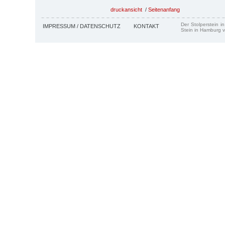
druckansicht
/
Seitenanfang
Der Stolperstein i
IMPRESSUM / DATENSCHUTZ
KONTAKT
Stein in Hamburg v