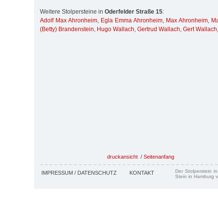
Weitere Stolpersteine in
Oderfelder Straße 15
:
Adolf Max Ahronheim
,
Egla Emma Ahronheim
,
Max Ahronheim
,
Ma
(Betty) Brandenstein
,
Hugo Wallach
,
Gertrud Wallach
,
Gert Wallach
druckansicht
/
Seitenanfang
Der Stolperstein i
IMPRESSUM / DATENSCHUTZ
KONTAKT
Stein in Hamburg v