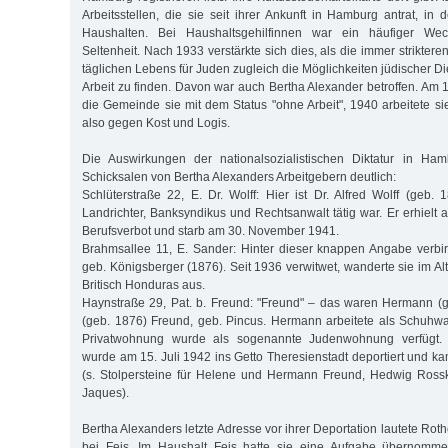
Arbeitsstellen, die sie seit ihrer Ankunft in Hamburg antrat, in
Haushalten. Bei Haushaltsgehilfinnen war ein häufiger We
Seltenheit. Nach 1933 verstärkte sich dies, als die immer strikte
täglichen Lebens für Juden zugleich die Möglichkeiten jüdischer Di
Arbeit zu finden. Davon war auch Bertha Alexander betroffen. Am 
die Gemeinde sie mit dem Status "ohne Arbeit", 1940 arbeitete si
also gegen Kost und Logis.
Die Auswirkungen der nationalsozialistischen Diktatur in H
Schicksalen von Bertha Alexanders Arbeitgebern deutlich:
Schlüterstraße 22, E. Dr. Wolff: Hier ist Dr. Alfred Wolff (geb.
Landrichter, Banksyndikus und Rechtsanwalt tätig war. Er erhiel
Berufsverbot und starb am 30. November 1941.
Brahmsallee 11, E. Sander: Hinter dieser knappen Angabe verbi
geb. Königsberger (1876). Seit 1936 verwitwet, wanderte sie im A
Britisch Honduras aus.
Haynstraße 29, Pat. b. Freund: "Freund" – das waren Hermann (
(geb. 1876) Freund, geb. Pincus. Hermann arbeitete als Schuhwar
Privatwohnung wurde als sogenannte Judenwohnung verfügt.
wurde am 15. Juli 1942 ins Getto Theresienstadt deportiert und ka
(s. Stolpersteine für Helene und Hermann Freund, Hedwig Ros
Jaques).
Bertha Alexanders letzte Adresse vor ihrer Deportation lautete R
bei Feis. Im Haushalt Feis hatte sie eine Aufgabe übernomme