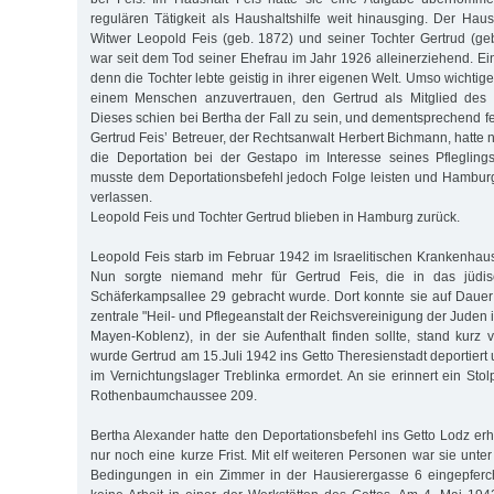
regulären Tätigkeit als Haushaltshilfe weit hinausging. Der Ha
Witwer Leopold Feis (geb. 1872) und seiner Tochter Gertrud (ge
war seit dem Tod seiner Ehefrau im Jahr 1926 alleinerziehend. Ei
denn die Tochter lebte geistig in ihrer eigenen Welt. Umso wichtig
einem Menschen anzuvertrauen, den Gertrud als Mitglied des H
Dieses schien bei Bertha der Fall zu sein, und dementsprechend feh
Gertrud Feis’ Betreuer, der Rechtsanwalt Herbert Bichmann, hatte n
die Deportation bei der Gestapo im Interesse seines Pfleglin
musste dem Deportationsbefehl jedoch Folge leisten und Hambur
verlassen.
Leopold Feis und Tochter Gertrud blieben in Hamburg zurück.
Leopold Feis starb im Februar 1942 im Israelitischen Krankenhaus
Nun sorgte niemand mehr für Gertrud Feis, die in das jüdis
Schäferkampsallee 29 gebracht wurde. Dort konnte sie auf Dauer 
zentrale "Heil- und Pflegeanstalt der Reichsvereinigung der Juden 
Mayen-Koblenz), in der sie Aufenthalt finden sollte, stand kurz 
wurde Gertrud am 15.Juli 1942 ins Getto Theresienstadt deportiert
im Vernichtungslager Treblinka ermordet. An sie erinnert ein Sto
Rothenbaumchaussee 209.
Bertha Alexander hatte den Deportationsbefehl ins Getto Lodz erha
nur noch eine kurze Frist. Mit elf weiteren Personen war sie un
Bedingungen in ein Zimmer in der Hausierergasse 6 eingepferch