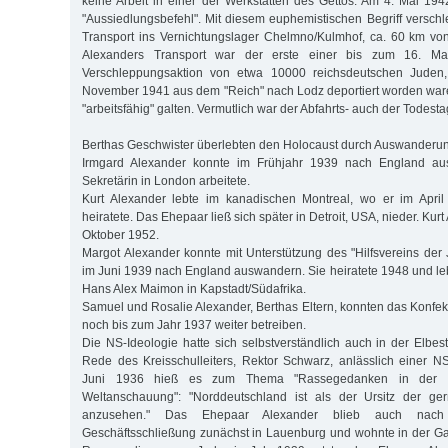
keine Arbeit in einer der Werkstätten des Gettos. Am 4. Mai 194
"Aussiedlungsbefehl". Mit diesem euphemistischen Begriff verschl
Transport ins Vernichtungslager Chelmno/Kulmhof, ca. 60 km von
Alexanders Transport war der erste einer bis zum 16. M
Verschleppungsaktion von etwa 10000 reichsdeutschen Juden,
November 1941 aus dem "Reich" nach Lodz deportiert worden ware
"arbeitsfähig" galten. Vermutlich war der Abfahrts- auch der Todest
Berthas Geschwister überlebten den Holocaust durch Auswanderu
Irmgard Alexander konnte im Frühjahr 1939 nach England au
Sekretärin in London arbeitete.
Kurt Alexander lebte im kanadischen Montreal, wo er im Apri
heiratete. Das Ehepaar ließ sich später in Detroit, USA, nieder. Kur
Oktober 1952.
Margot Alexander konnte mit Unterstützung des "Hilfsvereins der
im Juni 1939 nach England auswandern. Sie heiratete 1948 und l
Hans Alex Maimon in Kapstadt/Südafrika.
Samuel und Rosalie Alexander, Berthas Eltern, konnten das Konfek
noch bis zum Jahr 1937 weiter betreiben.
Die NS-Ideologie hatte sich selbstverständlich auch in der Elbest
Rede des Kreisschulleiters, Rektor Schwarz, anlässlich einer
Juni 1936 hieß es zum Thema "Rassegedanken in der nati
Weltanschauung": "Norddeutschland ist als der Ursitz der g
anzusehen." Das Ehepaar Ale­xander blieb auch nach
Geschäftsschließung zunächst in Lauenburg und wohnte in der Ga