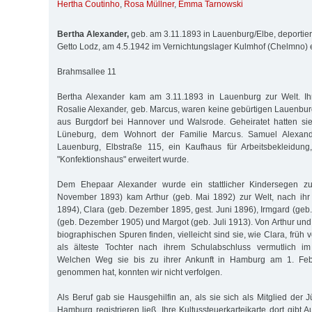
Hertha Coutinho
,
Rosa Müllner
,
Emma Tarnowski
Bertha Alexander,
geb. am 3.11.1893 in Lauenburg/Elbe, deportier
Getto Lodz, am 4.5.1942 im Vernichtungslager Kulmhof (Chelmno) 
Brahmsallee 11
Bertha Alexander kam am 3.11.1893 in Lauenburg zur Welt. Ih
Rosalie Alexander, geb. Marcus, waren keine gebürtigen Lauenbu
aus Burg­dorf bei Hannover und Walsrode. Geheiratet hatten si
Lüneburg, dem Wohnort der Familie Marcus. Samuel Alexand
Lauenburg, Elbstraße 115, ein Kaufhaus für Arbeitsbekleidun
"Konfektionshaus" erweitert wurde.
Dem Ehepaar Alexander wurde ein stattlicher Kindersegen zut
November 1893) kam Arthur (geb. Mai 1892) zur Welt, nach ih
1894), Clara (geb. Dezember 1895, gest. Juni 1896), Irmgard (geb
(geb. Dezember 1905) und Margot (geb. Juli 1913). Von Arthur und
biographischen Spuren finden, vielleicht sind sie, wie Clara, früh 
als älteste Tochter nach ihrem Schulabschluss vermutlich im 
Welchen Weg sie bis zu ihrer Ankunft in Hamburg am 1. Febr
genommen hat, konnten wir nicht verfolgen.
Als Beruf gab sie Hausgehilfin an, als sie sich als Mitglied der
Hamburg registrieren ließ. Ihre Kultussteuerkarteikarte dort gibt A