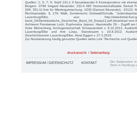
Quellen: 1; 5; 7; 9; StaH 131-1 II Senatskanzlei II Korrespondenz mit ehem
Bürgern -3796 Irmgard Alexander; 232-4 480 Vormundschaftsakte Gertud 
209; 351-11 Amt für Wiedergutmachung -1030 (Samuel Alexander), -15122; M
Rechtsanwälte, S. 179; Walk, Sonderrecht; Gottwald/Schulle, "Judendeporta
Lauenburg/Elbe, aus: http://www.beirat-fuer-geschicht
band_04/Demokratische_Geschichte_Band_04_Essay12.pdf (download vom 4
Archiwum Panstwowe Lodz; Euphrosine Jaques, Haynstraße 29 – Zugriff am 27
Anke Mührenberg, Archivgemeinschaft Schwarzenbek v. 8.10.2013, Auskünft
Lauenburg/Elbe und Amt Lütau, Standesamt v. 24.8.2012; Auskün
Geschichtsverein Lauenburg/Elbe, Horst Eggert v. 27.3.2015.
Zur Nummerierung häufig genutzter Quellen siehe Link "Recherche und Quelle
druckansicht
/
Seitenanfang
Der Stolperstein i
IMPRESSUM / DATENSCHUTZ
KONTAKT
Stein in Hamburg v