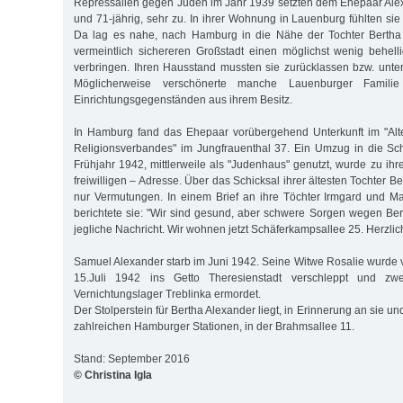
Repressalien gegen Juden im Jahr 1939 setzten dem Ehepaar Alexa
und 71-jährig, sehr zu. In ihrer Wohnung in Lauenburg fühlten sie 
Da lag es nahe, nach Hamburg in die Nähe der Tochter Bertha
vermeintlich sichereren Großstadt einen möglichst wenig behel
verbringen. Ihren Hausstand mussten sie zurücklassen bzw. unter
Möglicherweise verschönerte manche Lauenburger Famili
Einrichtungsgegenständen aus ihrem Besitz.
In Hamburg fand das Ehepaar vorübergehend Unterkunft im "Al
Religionsverbandes" im Jungfrauenthal 37. Ein Umzug in die Sc
Frühjahr 1942, mittlerweile als "Judenhaus" genutzt, wurde zu ihrer
freiwilligen – Adresse. Über das Schicksal ihrer ältesten Tochter B
nur Vermutungen. In einem Brief an ihre Töchter Irmgard und M
berichtete sie: "Wir sind gesund, aber schwere Sorgen wegen Ber
jegliche Nachricht. Wir wohnen jetzt Schäferkampsallee 25. Herzlic
Samuel Alexander starb im Juni 1942. Seine Witwe Rosalie wurde 
15.Juli 1942 ins Getto Theresienstadt verschleppt und zw
Vernichtungslager Treblinka ermordet.
Der Stolperstein für Bertha Alexander liegt, in Erinnerung an sie und 
zahlreichen Hamburger Stationen, in der Brahmsallee 11.
Stand: September 2016
© Christina Igla