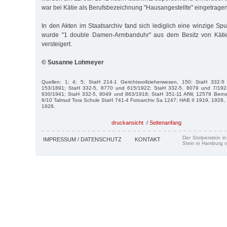
war bei Kätie als Berufsbezeichnung "Hausangestellte" eingetragen,
In den Akten im Staatsarchiv fand sich lediglich eine winzige Sp
wurde "1 double Damen-Armbanduhr" aus dem Besitz von Kätie
versteigert.
© Susanne Lohmeyer
Quellen: 1; 4; 5; StaH 214-1 Gerichtsvollzieherwesen, 150; StaH 332-
153/1891; StaH 332-5, 8770 und 615/1922; StaH 332-5, 8079 und 7/192
930/1941; StaH 332-5, 8049 und 863/1918; StaH 351-11 AfW, 12579 Bernst
6/10 Talmud Tora Schule StaH 741-4 Fotoarchiv Sa 1247; HAB II 1919, 1928,
1928.
druckansicht
/
Seitenanfang
Der Stolperstein i
IMPRESSUM / DATENSCHUTZ
KONTAKT
Stein in Hamburg v