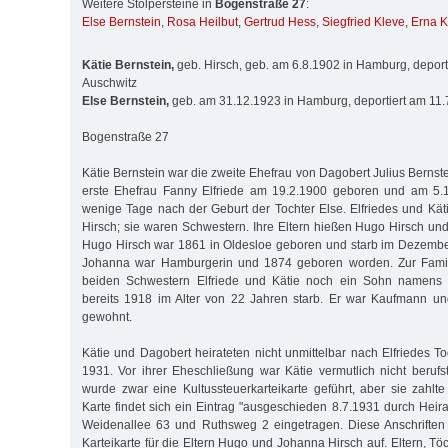
Weitere Stolpersteine in
Bogenstraße 27
:
Else Bernstein
,
Rosa Heilbut
,
Gertrud Hess
,
Siegfried Kleve
,
Erna K
Kätie Bernstein,
geb. Hirsch, geb. am 6.8.1902 in Hamburg, deport
Auschwitz
Else Bernstein,
geb. am 31.12.1923 in Hamburg, deportiert am 11.
Bogenstraße 27
Kätie Bernstein war die zweite Ehefrau von Dagobert Julius Bernst
erste Ehefrau Fanny Elfriede am 19.2.1900 geboren und am 5.1
wenige Tage nach der Geburt der Tochter Else. Elfriedes und K
Hirsch; sie waren Schwestern. Ihre Eltern hießen Hugo Hirsch un
Hugo Hirsch war 1861 in Oldesloe geboren und starb im Dezembe
Jo­hanna war Hamburgerin und 1874 geboren worden. Zur Famil
beiden Schwestern Elfriede und Kätie noch ein Sohn namens 
bereits 1918 im Alter von 22 Jahren starb. Er war Kauf­mann un
gewohnt.
Kätie und Dagobert heirateten nicht un­mittelbar nach Elfriedes To
1931. Vor ihrer Eheschließung war Kätie vermutlich nicht berufs
wurde zwar eine Kultus­steuer­kartei­karte geführt, aber sie zahlt
Karte findet sich ein Eintrag "ausgeschieden 8.7.1931 durch Heir
Weidenallee 63 und Ruthsweg 2 eingetragen. Diese An­schrif­te
Kar­tei­karte für die Eltern Hugo und Johanna Hirsch auf. Eltern, Töc