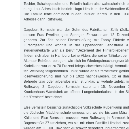
Toch­ter, Schwie­ger­sohn und En­kelin hatten also wahr­scheinlich
nung. Laut Adress­­buch be­­t­rieb Hugo Hirsch in der Wei­den­allee 63 
Die Fa­milie leb­te dort noch in den 1920er Jah­ren. In den 1930
Adresse dann Ruths­weg.
Dagobert Bernstein war der Sohn des Fa­brikanten Zelik (Zelka
dessen Frau Eweline, geb. Springer. Er wurde am 12. De­zem
geboren. Zur Zeit seiner Ehe­schlie­ßung mit Fanny Elfrie­de 
Fürsorgeamt und wohnte in der Eppen­­dorfer Landstraße 91
steuerkarteikarte war als Beruf "Dezernent der Hinter­blie­be­nen
finden sich aber in Hamburg keine Akten, die seine Tätigkeit bei
Altonaer Behörde belegen, wie sich im Wieder­gut­machungsverfahr
Karteikarte war er zu 70 Prozent kriegsschwerbeschädigt. Vermutlic
ten Weltkrieg teilgenommen. 1938 wurde er als "ar­beitslos" geführt
losen­versicherung sind nur bis 1922 nachgewiesen. Ob er dana
Behörde tätig oder arbeitslos war, ist unklar. Er wohnte zuletzt 
Ruthsweg 2. Dagobert Bernstein starb am 15. No­vember 
Krankenhaus Wandsbek an offener Lungentuberkulose. In der S
als "Rentner" bezeichnet.
Else Bernstein besuchte zunächst die Volksschule Rübenkamp und 
die Jüdische Mädchenschule umgeschult, wo sie bis zum März 
Kätie und Else Bernstein mussten vom Ruthsweg in Barmbek in
Bogenstraße 27 umziehen, wo sie mit einer Familie Hirschel z
wurden am 11. Juli 1942 nach Auschwitz deportiert und ermordet. Au