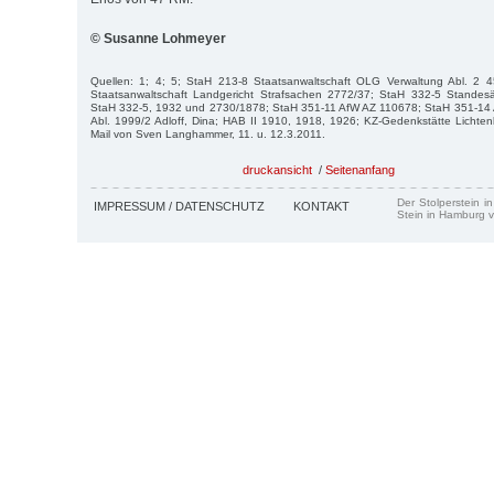
© Susanne Lohmeyer
Quellen: 1; 4; 5; StaH 213-8 Staatsanwaltschaft OLG Verwaltung Abl. 2 
Staatsanwaltschaft Landgericht Strafsachen 2772/37; StaH 332-5 Standes
StaH 332-5, 1932 und 2730/1878; StaH 351-11 AfW AZ 110678; StaH 351-14 Ar
Abl. 1999/2 Adloff, Dina; HAB II 1910, 1918, 1926; KZ-Gedenkstätte Lichten
Mail von Sven Langhammer, 11. u. 12.3.2011.
druckansicht
/
Seitenanfang
Der Stolperstein i
IMPRESSUM / DATENSCHUTZ
KONTAKT
Stein in Hamburg v