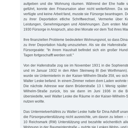
aufgeben und die Wohnung räumen. Während der Ehe hatte si
geführt, konnte den Friseursalon aber nicht weiterführen. Da 
verfügte und keine Arbeit fand, musste sie Fürsorge beantragen. 
zu ihrer Deportation etliche Schriftwechsel, Vermerke über Ko
Leistungen, Genehmigungen und Ablehnungen. Zum ersten Mal
1930 Fürsorge in Anspruch, also drei Monate vor dem Tod ihres Ma
Ihre finanziellen Probleme bedeuteten Wohnungsnot, so dass Dina A
zu ihrer Deportation häufig umzuziehen. Als sie die Hafenstraße 
Für­sor­geakte: "In ihrem Haushalt befindet sich ein großer Hun
Tagen fortgeschafft werden soll."
Von der Hafenstraße zog sie im November 1931 in die Sophienstra
und im Januar 1932 in den Alten Steinweg 8I (bei Worthmann)
wurde sie Untermieterin in der Kaiser-Wilhelm-Straße 35II, wo si
Walter Leske befand. In einem Zimmer neben dem Laden wohnte s
Die nächste Adresse war dann Brüderstraße 13 I. Wenig später 
Wilhelm-Straße zu­rück, bis sie dann im Juni 1936 in die Ba
übersiedelte, weil Walter Leske die Räume in der Kaiser-Wilhelm-S
nutzen wollte.
Das Untermietverhältnis zu Walter Leske hatte für Dina Adloff un
die Fürsorgeunterstützung nicht ausreichte, um davon zu leben –
10 Reichs­mark (RM) Unterstützung und bezahlte wöchentlich all
Wohnung in der Baumeisterstraße – putzte sie Leskes Wohn- und