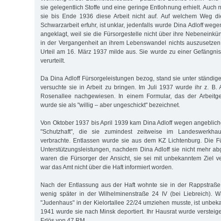
sie gelegentlich Stoffe und eine geringe Entlohnung erhielt. Auc
sie bis Ende 1936 diese Arbeit nicht auf. Auf welchem Weg d
Schwarzarbeit erfuhr, ist unklar, jedenfalls wurde Dina Adloff wege
angeklagt, weil sie die Fürsorgestelle nicht über ihre Nebeneinkünf
in der Vergangenheit an ihrem Lebenswandel nichts auszusetzen
Urteil am 16. März 1937 milde aus. Sie wurde zu einer Gefängni
verurteilt.
Da Dina Adloff Fürsorgeleistungen bezog, stand sie unter ständi
versuchte sie in Arbeit zu bringen. Im Juli 1937 wurde ihr z. B.
Rosenallee nachgewiesen. In einem Formular, das der Arbeitge
wurde sie als "willig – aber ungeschickt" bezeichnet.
Von Oktober 1937 bis April 1939 kam Dina Adloff wegen angeblic
"Schutzhaft", die sie zumindest zeitweise im Landeswerkhau
verbrachte. Entlassen wurde sie aus dem KZ Lichtenburg. Die Für
Unterstützungsleistungen, nachdem Dina Adloff sie nicht mehr abg
waren die Fürsorger der Ansicht, sie sei mit unbekanntem Ziel ve
war das Amt nicht über die Haft informiert worden.
Nach der Entlassung aus der Haft wohnte sie in der Rappstraße 
wenig später in der Wilhelminenstraße 24 IV (bei Liebreich). 
"Judenhaus" in der Kielortallee 22/24 umziehen musste, ist unbe
1941 wurde sie nach Minsk deportiert. Ihr Hausrat wurde versteig
Erlös von 47 RM.