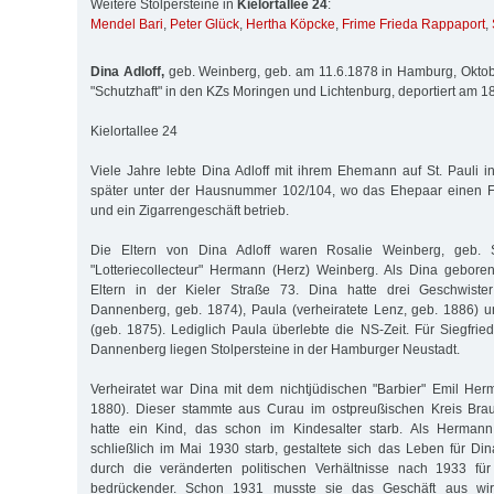
Weitere Stolpersteine in
Kielortallee 24
:
Mendel Bari
,
Peter Glück
,
Hertha Köpcke
,
Frime Frieda Rappaport
,
Dina Adloff,
geb. Weinberg, geb. am 11.6.1878 in Hamburg, Oktob
"Schutzhaft" in den KZs Moringen und Lichtenburg, deportiert am 
Kielortallee 24
Viele Jahre lebte Dina Adloff mit ihrem Ehemann auf St. Pauli i
später unter der Hausnummer 102/104, wo das Ehepaar einen Fr
und ein Zigarrengeschäft betrieb.
Die Eltern von Dina Adloff waren Rosalie Weinberg, geb. 
"Lotteriecollecteur" Hermann (Herz) Weinberg. Als Dina gebore
Eltern in der Kieler Straße 73. Dina hatte drei Geschwister:
Dannenberg, geb. 1874), Paula (verheiratete Lenz, geb. 1886) 
(geb. 1875). Lediglich Paula überlebte die NS-Zeit. Für Siegfri
Dannenberg liegen Stolpersteine in der Hamburger Neustadt.
Verheiratet war Dina mit dem nichtjüdischen "Barbier" Emil Herm
1880). Dieser stammte aus Curau im ostpreußischen Kreis Bra
hatte ein Kind, das schon im Kindesalter starb. Als Hermann
schließlich im Mai 1930 starb, gestaltete sich das Leben für Din
durch die veränderten politischen Verhältnisse nach 1933 fü
bedrückender. Schon 1931 musste sie das Geschäft aus wirt