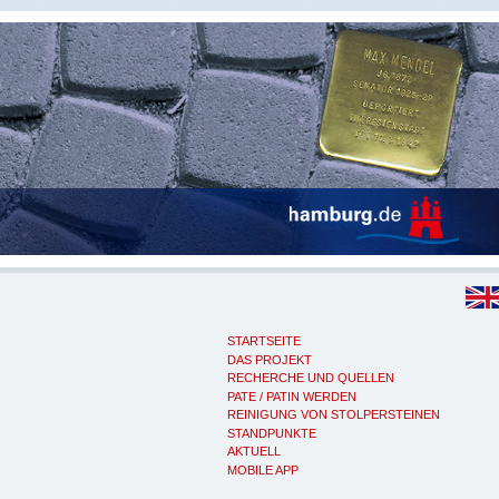
STARTSEITE
DAS PROJEKT
RECHERCHE UND QUELLEN
PATE / PATIN WERDEN
REINIGUNG VON STOLPERSTEINEN
STANDPUNKTE
AKTUELL
MOBILE APP