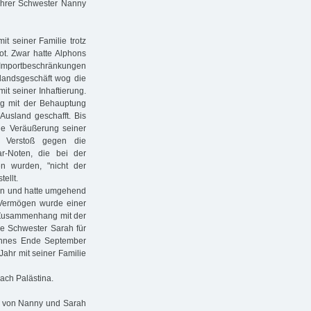
 ihrer Schwester Nanny
t seiner Familie trotz
t. Zwar hatte Alphons
e Importbeschränkungen
slandsgeschäft wog die
mit seiner Inhaftierung.
ung mit der Behauptung
Ausland geschafft. Bis
e Veräußerung seiner
n Verstoß gegen die
r-Noten, die bei der
n wurden, "nicht der
ellt.
den und hatte umgehend
 Vermögen wurde einer
m Zusammenhang mit der
ie Schwester Sarah für
ohnes Ende September
ahr mit seiner Familie
nach Palästina.
g von Nanny und Sarah