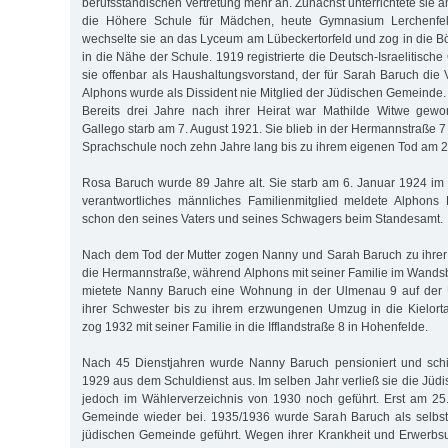
berufsständischen Vertretung mehr an. Zunächst unterrichtete sie
die Höhere Schule für Mädchen, heute Gymnasium Lerchenfe
wechselte sie an das Lyceum am Lübeckertorfeld und zog in die 
in die Nähe der Schule. 1919 registrierte die Deutsch-Israelitis
sie offenbar als Haushaltungsvorstand, der für Sarah Baruch die 
Alphons wurde als Dissident nie Mitglied der Jüdischen Gemeinde.
Bereits drei Jahre nach ihrer Heirat war Mathilde Witwe gewo
Gallego starb am 7. August 1921. Sie blieb in der Hermannstraße 7 
Sprachschule noch zehn Jahre lang bis zu ihrem eigenen Tod am 25.
Rosa Baruch wurde 89 Jahre alt. Sie starb am 6. Januar 1924 im K
verantwortliches männliches Familienmitglied meldete Alphons
schon den seines Vaters und seines Schwagers beim Standesamt.
Nach dem Tod der Mutter zogen Nanny und Sarah Baruch zu ihrer
die Hermannstraße, während Alphons mit seiner Familie im Wandsb
mietete Nanny Baruch eine Wohnung in der Ulmenau 9 auf der U
ihrer Schwester bis zu ihrem erzwungenen Umzug in die Kielorta
zog 1932 mit seiner Familie in die Ifflandstraße 8 in Hohenfelde.
Nach 45 Dienstjahren wurde Nanny Baruch pensioniert und sch
1929 aus dem Schuldienst aus. Im selben Jahr verließ sie die Jü
jedoch im Wählerverzeichnis von 1930 noch geführt. Erst am 25. 
Gemeinde wieder bei. 1935/1936 wurde Sarah Baruch als selbsts
jüdischen Gemeinde geführt. Wegen ihrer Krankheit und Erwerbsu