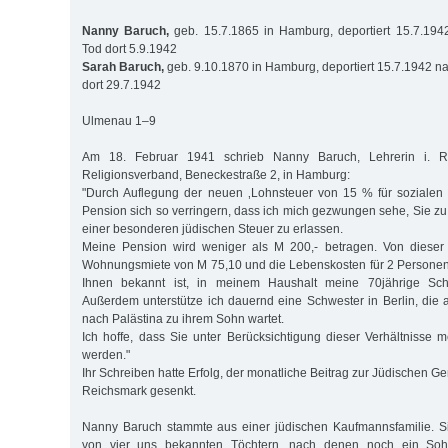
Nanny Baruch,
geb. 15.7.1865 in Hamburg, deportiert 15.7.1942
Tod dort 5.9.1942
Sarah Baruch,
geb. 9.10.1870 in Hamburg, deportiert 15.7.1942 na
dort 29.7.1942
Ulmenau 1–9
Am 18. Februar 1941 schrieb Nanny Baruch, Lehrerin i. R
Religionsverband, Beneckestraße 2, in Hamburg:
"Durch Auflegung der neuen ‚Lohnsteuer von 15 % für sozialen 
Pension sich so verringern, dass ich mich gezwungen sehe, Sie zu 
einer besonderen jüdischen Steuer zu erlassen.
Meine Pension wird weniger als M 200,- betragen. Von diese
Wohnungsmiete von M 75,10 und die Lebenskosten für 2 Personen b
Ihnen bekannt ist, in meinem Haushalt meine 70jährige Schwe
Außerdem unterstütze ich dauernd eine Schwester in Berlin, die
nach Palästina zu ihrem Sohn wartet.
Ich hoffe, dass Sie unter Berücksichtigung dieser Verhältnisse 
werden."
Ihr Schreiben hatte Erfolg, der monatliche Beitrag zur Jüdischen 
Reichsmark gesenkt.
Nanny Baruch stammte aus einer jüdischen Kaufmannsfamilie. Si
von vier uns bekannten Töchtern, nach denen noch ein Soh