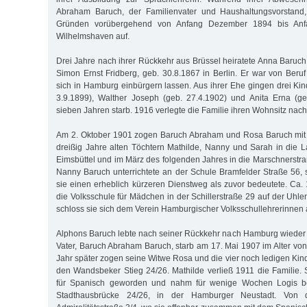
Abraham Baruch, der Familienvater und Haushaltungsvorstand,
Gründen vorübergehend von Anfang Dezember 1894 bis Anf
Wilhelmshaven auf.
Drei Jahre nach ihrer Rückkehr aus Brüssel heiratete Anna Baruch
Simon Ernst Fridberg, geb. 30.8.1867 in Berlin. Er war von Beru
sich in Hamburg einbürgern lassen. Aus ihrer Ehe gingen drei Kind
3.9.1899), Walther Joseph (geb. 27.4.1902) und Anita Erna (ge
sieben Jahren starb. 1916 verlegte die Familie ihren Wohnsitz nach 
Am 2. Oktober 1901 zogen Baruch Abraham und Rosa Baruch mit 
dreißig Jahre alten Töchtern Mathilde, Nanny und Sarah in die 
Eimsbüttel und im März des folgenden Jahres in die Marschnerstr
Nanny Baruch unterrichtete an der Schule Bramfelder Straße 56,
sie einen erheblich kürzeren Dienstweg als zuvor bedeutete. Ca.
die Volksschule für Mädchen in der Schillerstraße 29 auf der Uhle
schloss sie sich dem Verein Hamburgischer Volksschullehrerinnen 
Alphons Baruch lebte nach seiner Rückkehr nach Hamburg wieder b
Vater, Baruch Abraham Baruch, starb am 17. Mai 1907 im Alter von
Jahr später zogen seine Witwe Rosa und die vier noch ledigen Kin
den Wandsbeker Stieg 24/26. Mathilde verließ 1911 die Familie. 
für Spanisch geworden und nahm für wenige Wochen Logis be
Stadthausbrücke 24/26, in der Hamburger Neustadt. Von 