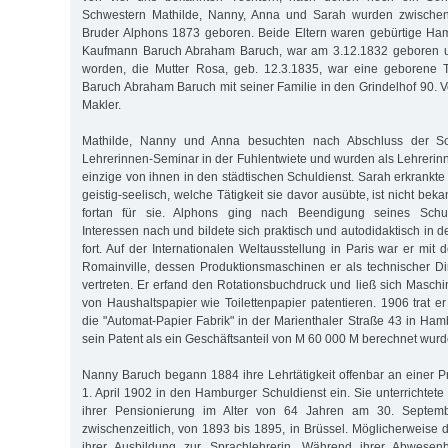
Schwestern Mathilde, Nanny, Anna und Sarah wurden zwische
Bruder Alphons 1873 geboren. Beide Eltern waren gebürtige Ham
Kaufmann Baruch Abraham Baruch, war am 3.12.1832 geboren u
worden, die Mutter Rosa, geb. 12.3.1835, war eine geborene 
Baruch Abraham Baruch mit seiner Familie in den Grindelhof 90. Vo
Makler.
Mathilde, Nanny und Anna besuchten nach Abschluss der S
Lehrerinnen-Seminar in der Fuhlentwiete und wurden als Lehrerinne
einzige von ihnen in den städtischen Schuldienst. Sarah erkrankte
geistig-seelisch, welche Tätigkeit sie davor ausübte, ist nicht beka
fortan für sie. Alphons ging nach Beendigung seines Schu
Interessen nach und bildete sich praktisch und autodidaktisch in
fort. Auf der Internationalen Weltausstellung in Paris war er mit
Romainville, dessen Produktionsmaschinen er als technischer Dire
vertreten. Er erfand den Rotationsbuchdruck und ließ sich Maschi
von Haushaltspapier wie Toilettenpapier patentieren. 1906 trat er
die "Automat-Papier Fabrik" in der Marienthaler Straße 43 in H
sein Patent als ein Geschäftsanteil von M 60 000 M berechnet wurd
Nanny Baruch begann 1884 ihre Lehrtätigkeit offenbar an einer Pr
1. April 1902 in den Hamburger Schuldienst ein. Sie unterrichtet
ihrer Pensionierung im Alter von 64 Jahren am 30. Septem
zwischenzeitlich, von 1893 bis 1895, in Brüssel. Möglicherweise d
ihrer Ausbildung zur Sprachlehrerin. Während ihrer Abwesenh