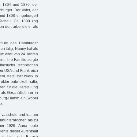
n 1864 und 1870, der
burger. Der Vater, der
nd 1868 eingebürgert
Tachau. Ca. 1890 zog
n dort arbeitete er als
chule das Hamburger
n tätig, Nanny trat als
 im Alter von 24 Jahren
nnt. Ihre Familie sorgte
lbesuchs technischen
 den USA und Frankreich
 dem Metallstanzwerk in
ktor entwickelt hatte,
nen für die Herstellung
 als Geschäftsführer in
amburg-Hamm ein, wobei
e.
ivatschule und trat am
e ununterbrochen bis zu
ber 1929. Anna lebte
iente dieser Aufenthalt
eit hielt sich Baruch