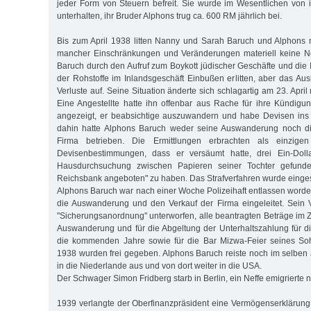
jeder Form von Steuern befreit. Sie wurde im Wesentlichen von
unterhalten, ihr Bruder Alphons trug ca. 600 RM jährlich bei.
Bis zum April 1938 litten Nanny und Sarah Baruch und Alphons mi
mancher Einschränkungen und Veränderungen materiell keine No
Baruch durch den Aufruf zum Boykott jüdischer Geschäfte und di
der Rohstoffe im Inlandsgeschäft Einbußen erlitten, aber das Au
Verluste auf. Seine Situation änderte sich schlagartig am 23. April 
Eine Angestellte hatte ihn offenbar aus Rache für ihre Kündig
angezeigt, er beabsichtige auszuwandern und habe Devisen ins 
dahin hatte Alphons Baruch weder seine Auswanderung noch di
Firma betrieben. Die Ermittlungen erbrachten als einzige
Devisenbestimmungen, dass er versäumt hatte, drei Ein-Dolla
Hausdurchsuchung zwischen Papieren seiner Tochter gefunde
Reichsbank angeboten" zu haben. Das Strafverfahren wurde eingest
Alphons Baruch war nach einer Woche Polizeihaft entlassen wor
die Auswanderung und den Verkauf der Firma eingeleitet. Sein
"Sicherungsanordnung" unterworfen, alle beantragten Beträge i
Auswanderung und für die Abgeltung der Unterhaltszahlung für d
die kommenden Jahre sowie für die Bar Mizwa-Feier seines S
1938 wurden frei gegeben. Alphons Baruch reiste noch im selben J
in die Niederlande aus und von dort weiter in die USA.
Der Schwager Simon Fridberg starb in Berlin, ein Neffe emigrierte 
1939 verlangte der Oberfinanzpräsident eine Vermögenserklärun