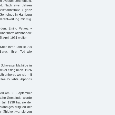
 am Lyceum Lerchenfeld,
ld. Nach zwei Jahren
Böckmannstraße 7, ganz
che Gemeinde in Hamburg
Verantwortung mit trug.
rden, Emilio Peláez y
und führte offenbar die
 April 1931 weiter.
reis ihrer Familie. Als
 Baruch ihren Tod wie
 Schwester Mathilde in
eker Stieg blieb. 1926
hlenhorst, wo sie mit
llee 22 lebte. Alphons
ied am 30. September
dische Gemeinde, wurde
Juli 1938 trat sie der
tändiges Mitglied der
nfähigkeit war sie von