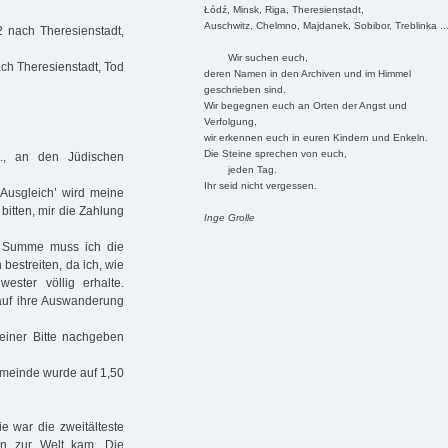
Łódź, Minsk, Riga, Theresienstadt,
Auschwitz, Chelmno, Majdanek, Sobibor, Treblinka ..
 nach Theresienstadt,
Wir suchen euch,
ch Theresienstadt, Tod
deren Namen in den Archiven und im Himmel
geschrieben sind.
Wir begegnen euch an Orten der Angst und
Verfolgung,
wir erkennen euch in euren Kindern und Enkeln.
Die Steine sprechen von euch,
., an den Jüdischen
jeden Tag.
Ihr seid nicht vergessen.
Ausgleich’ wird meine
bitten, mir die Zahlung
Inge Grolle
r Summe muss ich die
estreiten, da ich, wie
ster völlig erhalte.
 auf ihre Auswanderung
meiner Bitte nachgeben
Gemeinde wurde auf 1,50
e war die zweitälteste
n zur Welt kam. Die