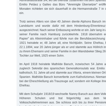
Admiralitätsstraße 3/4, wo sie offenbar zusammen mit dem Spanisc
Emilio Peláez y Galleo das Büro "Vereinigte Übersetzer" eröff
Monaten richteten sie sich dauerhaft in die Hermannstraße 7 in 
ein.
Trotz seines Alters von über 40 Jahren diente Alphons Baruch im
Landsturm und wurde dafür mit dem Hindenburg-Ehrenkreuz 
ausgezeichnet. Nach seiner Entlassung wohnte er ein Jahr lang in A
seiner Familie nach Hamburg zurückkehrte. 1918 übernahm er
Papier" als Alleininhaber und führte nun die Berufsbezeichnung 
1921 heiratete er, 48 Jahre alt, eine Nichtjüdin. Seine Ehefrau,
22.1.1894, war 20 Jahre jünger als er und stammte aus Höllrich i
zu ihrem Ehemann und seiner Familie in den Wandsbeker Stieg 26.
Tochter zur Welt, 1925 einen Sohn.
Im April 1918 heiratete Mathilde Baruch, inzwischen 54 Jahre al
zugleich Sekretär des spanischen Generalkonsulats war. Emilio
katholisch, 51 Jahre alt und stammte aus Vitoria, einem kleinen Ort
Spanien. Mathilde Baruch konvertierte zum Katholizismus. Niemand
bei der Eheschließung als Trauzeuge auf, sondern ein Kollege i
Ehefrau.
Mit dem Schuljahr 1918/19 wechselte Nanny Baruch aus dem Volk
Höheren Schulen und trat folgerichtig aus dem Ver
Volksschullehrerinnen aus. Sie schloss sich bis zu ihrer Pension