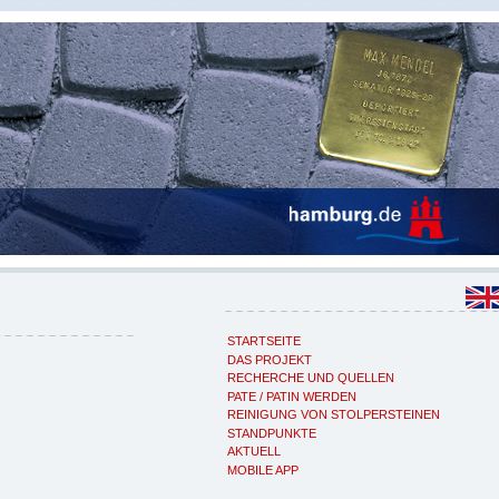
STARTSEITE
DAS PROJEKT
RECHERCHE UND QUELLEN
PATE / PATIN WERDEN
REINIGUNG VON STOLPERSTEINEN
STANDPUNKTE
AKTUELL
MOBILE APP