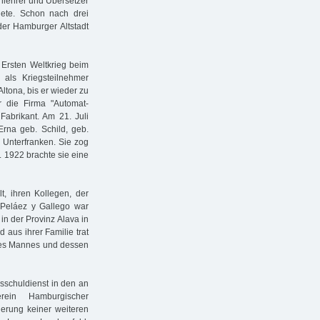
hlehrer und Übersetzer
nete. Schon nach drei
der Hamburger Altstadt
 Ersten Weltkrieg beim
als Kriegsteilnehmer
ltona, bis er wieder zu
 die Firma "Automat-
Fabrikant. Am 21. Juli
 Erna geb. Schild, geb.
n Unterfranken. Sie zog
 1922 brachte sie eine
t, ihren Kollegen, der
 Peláez y Gallego war
 in der Provinz Alava in
 aus ihrer Familie trat
hres Mannes und dessen
sschuldienst in den an
ein Hamburgischer
ierung keiner weiteren