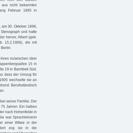
 aus nicht bekannten
ang Februar 1895 in
, am 30. Oktober 1898,
f Stenograph und hatte
er hervor, Albert (geb.
b. 15.2.1906), die mit
Berlin.
ihren inzwischen über
Lappenbergsallee 15 in
aße 19 in Barmbek Süd.
 so dass der Umzug für
 1905 wechselte sie an
nhorst. Berufsständisch
an.
ei seiner Familie. Der
 75 Jahren. Ein halbes
der nach Hohenfelde in
Sie war Sprachlehrerin
i einer Witwe in der
dort zog sie in die