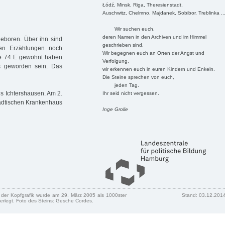
Łódź, Minsk, Riga, Theresienstadt,
Auschwitz, Chelmno, Majdanek, Sobibor, Treblinka ..
Wir suchen euch,
deren Namen in den Archiven und im Himmel
eboren. Über ihn sind
geschrieben sind.
den Erzählungen noch
Wir begegnen euch an Orten der Angst und
aße 74 E gewohnt haben
Verfolgung,
 geworden sein. Das
wir erkennen euch in euren Kindern und Enkeln.
Die Steine sprechen von euch,
jeden Tag.
is Ichtershausen. Am 2.
Ihr seid nicht vergessen.
Städtischen Krankenhaus
Inge Grolle
n der Kopfgrafik wurde am 29. März 2005 als 1000ster
Stand: 03.12.201
erlegt. Foto des Steins: Gesche Cordes.