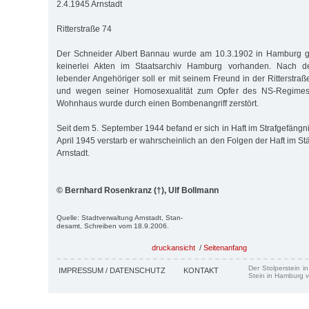
2.4.1945 Arnstadt
Ritterstraße 74
Der Schneider Albert Bannau wurde am 10.3.1902 in Hamburg g
keinerlei Akten im Staatsarchiv Hamburg vorhanden. Nach 
lebender Angehöriger soll er mit seinem Freund in der Ritterstr
und wegen seiner Homosexualität zum Opfer des NS-Regimes
Wohnhaus wurde durch einen Bombenangriff zerstört.
Seit dem 5. September 1944 befand er sich in Haft im Strafgefängn
April 1945 verstarb er wahrscheinlich an den Folgen der Haft im 
Arnstadt.
© Bernhard Rosenkranz (†), Ulf Bollmann
Quelle: Stadtverwaltung Arnstadt, Stan-
desamt, Schreiben vom 18.9.2006.
druckansicht
/
Seitenanfang
Der Stolperstein i
IMPRESSUM / DATENSCHUTZ
KONTAKT
Stein in Hamburg v