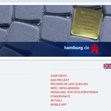
STARTSEITE
DAS PROJEKT
RECHERCHE UND QUELLEN
PATE / PATIN WERDEN
REINIGUNG VON STOLPERSTEINEN
STANDPUNKTE
AKTUELL
MOBILE APP