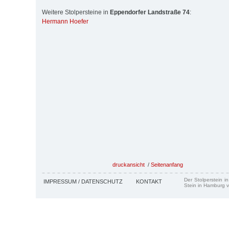
Weitere Stolpersteine in
Eppendorfer Landstraße 74
:
Hermann Hoefer
druckansicht
/
Seitenanfang
Der Stolperstein i
IMPRESSUM / DATENSCHUTZ
KONTAKT
Stein in Hamburg v