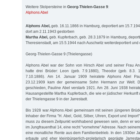
Weitere Stolpersteine in
Georg-Thielen-Gasse 9
:
Alphons Abel
Alphons Abel,
geb. 16.11.1866 in Hamburg, deportiert am 15.7.194
dort am 2.11.1943 gestorben
Martha Abel,
geb. Kupferbach, geb. 28.3.1879 in Hamburg, deport
Theresienstadt, am 15.5.1944 nach Auschwitz weiterdeportiert und 
Georg-Thielen-Gasse 9 (Thielengasse)
Alphons Abel war der Sohn von Hirsch Abel und seiner Frau An
hatte drei Brüder: Leon (geb. 7.9.1880), Theodor (geb. 8.3.
7.10.1886). Am 14. Januar 1909 heiratete Alphons Abel Pa
23.12.1909 kam der gemeinsame Sohn Hermann zur Welt. D
geschieden, Pauline Abel verstarb 1921. Am 28. Juni 1938 heirat
Hausangestellte Martha Kupferbach, die wie er jüdischer Herkunft wa
der Thielengasse 9 in der Jarrestadt.
Bis 1928 war Alphons Abel gemeinsam mit seinen jüngeren Brü
Inhaber der Firma "H. Abel, Gold, Silber, Uhren, Export und Import
muss zu diesem Zeitpunkt wohlhabend gewesen sein, denn er woh
im Jungfrauenthal 14, eine recht "vornehme" Adresse. Nach seinem
eine monatliche Rente aus dem Familienbetrieb. In den 1930er Ja
erbaute und eher kleinbürgerlich-proletarisch geprägte Jarrest