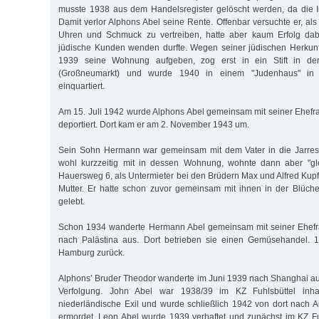
musste 1938 aus dem Handelsregister gelöscht werden, da die I
Damit verlor Alphons Abel seine Rente. Offenbar versuchte er, als 
Uhren und Schmuck zu vertreiben, hatte aber kaum Erfolg dab
jüdische Kunden wenden durfte. Wegen seiner jüdischen Herkun
1939 seine Wohnung aufgeben, zog erst in ein Stift in der
(Großneumarkt) und wurde 1940 in einem "Judenhaus" in
einquartiert.
Am 15. Juli 1942 wurde Alphons Abel gemeinsam mit seiner Ehefr
deportiert. Dort kam er am 2. November 1943 um.
Sein Sohn Hermann war gemeinsam mit dem Vater in die Jarrest
wohl kurzzeitig mit in dessen Wohnung, wohnte dann aber "gl
Hauersweg 6, als Untermieter bei den Brüdern Max und Alfred Kupfe
Mutter. Er hatte schon zuvor gemeinsam mit ihnen in der Blüche
gelebt.
Schon 1934 wanderte Hermann Abel gemeinsam mit seiner Ehefra
nach Palästina aus. Dort betrieben sie einen Gemüsehandel. 
Hamburg zurück.
Alphons’ Bruder Theodor wanderte im Juni 1939 nach Shanghai au
Verfolgung. John Abel war 1938/39 im KZ Fuhlsbüttel inhaf
niederländische Exil und wurde schließlich 1942 von dort nach 
ermordet. Leon Abel wurde 1939 verhaftet und zunächst im KZ Fuh