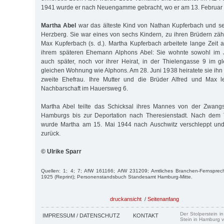
1941 wurde er nach Neuengamme gebracht, wo er am 13. Februar
Martha Abel
war das älteste Kind von Nathan Kupferbach und se
Herzberg. Sie war eines von sechs Kindern, zu ihren Brüdern zä
Max Kupferbach (s. d.). Martha Kupferbach arbeitete lange Zeit a
ihrem späteren Ehemann Alphons Abel: Sie wohnte sowohl im J
auch später, noch vor ihrer Heirat, in der Thielengasse 9 im 
gleichen Wohnung wie Alphons. Am 28. Juni 1938 heiratete sie ihn
zweite Ehefrau. Ihre Mutter und die Brüder Alfred und Max le
Nachbarschaft im Hauersweg 6.
Martha Abel teilte das Schicksal ihres Mannes von der Zwang
Hamburgs bis zur Deportation nach Theresienstadt. Nach dem 
wurde Martha am 15. Mai 1944 nach Auschwitz verschleppt und 
zurück.
© Ulrike Sparr
Quellen: 1; 4; 7; AfW 161166; AfW 231209; Amtliches Branchen-Fernspr
1925 (Reprint); Personenstandsbuch Standesamt Hamburg-Mitte.
druckansicht
/
Seitenanfang
Der Stolperstein i
IMPRESSUM / DATENSCHUTZ
KONTAKT
Stein in Hamburg v