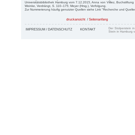
Universitätsbibliothek Hamburg vom 7.12.2015, Anna von Villiez, Buchstiftung
Weinke, Verdrängt, S. 110–175; Meyer (Hrsg.), Verfolgung.
Zur Nummerierung häufig genutzter Quellen siehe Link "Recherche und Quelle
druckansicht
/
Seitenanfang
Der Stolperstein i
IMPRESSUM / DATENSCHUTZ
KONTAKT
Stein in Hamburg v