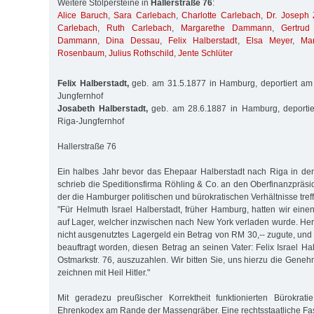
Weitere Stolpersteine in
Hallerstraße 76
:
Alice Baruch
,
Sara Carlebach
,
Charlotte Carlebach
,
Dr. Joseph 
Carlebach
,
Ruth Carlebach
,
Margarethe Dammann
,
Gertru
Dammann
,
Dina Dessau
,
Felix Halberstadt
,
Elsa Meyer
,
Ma
Rosenbaum
,
Julius Rothschild
,
Jente Schlüter
Felix Halberstadt,
geb. am 31.5.1877 in Hamburg, deportiert am
Jungfernhof
Josabeth Halberstadt,
geb. am 28.6.1887 in Hamburg, deportie
Riga-Jungfernhof
Hallerstraße 76
Ein halbes Jahr bevor das Ehepaar Halberstadt nach Riga in de
schrieb die Speditionsfirma Röhling & Co. an den Oberfinanzpräsi
der die Hamburger politischen und bürokratischen Verhältnisse treff
"Für Helmuth Israel Halberstadt, früher Hamburg, hatten wir ein
auf Lager, welcher inzwischen nach New York verladen wurde. Herr
nicht ausgenutztes Lagergeld ein Betrag von RM 30,-- zugute, und
beauftragt worden, diesen Betrag an seinen Vater: Felix Israel H
Ostmarkstr. 76, auszuzahlen. Wir bitten Sie, uns hierzu die Gene
zeichnen mit Heil Hitler."
Mit geradezu preußischer Korrektheit funktionierten Bürokrat
Ehrenkodex am Rande der Massengräber. Eine rechtsstaatliche Fas