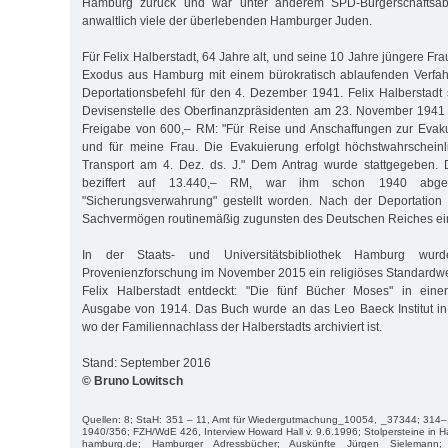
Hamburg zurück und war unter anderem SPD-Bürgerschaftsabge
anwaltlich viele der überlebenden Hamburger Juden.
Für Felix Halberstadt, 64 Jahre alt, und seine 10 Jahre jüngere F
Exodus aus Hamburg mit einem bürokratisch ablaufenden Verfahr
Deportationsbefehl für den 4. Dezember 1941. Felix Halberstadt s
Devisenstelle des Oberfinanzpräsidenten am 23. November 1941 
Freigabe von 600,– RM: "Für Reise und Anschaffungen zur Evaku
und für meine Frau. Die Evakuierung erfolgt höchstwahrschein
Transport am 4. Dez. ds. J." Dem Antrag wurde stattgegeben.
beziffert auf 13.440,– RM, war ihm schon 1940 abg
"Sicherungsverwahrung" gestellt worden. Nach der Deportatio
Sachvermögen routinemäßig zugunsten des Deutschen Reiches e
In der Staats- und Universitätsbibliothek Hamburg w
Provenienzforschung im November 2015 ein religiöses Standardw
Felix Halberstadt entdeckt: "Die fünf Bücher Moses" in eine
Ausgabe von 1914. Das Buch wurde an das Leo Baeck Institut i
wo der Familiennachlass der Halberstadts archiviert ist.
Stand: September 2016
© Bruno Lowitsch
Quellen: 8; StaH: 351 – 11, Amt für Wiedergutmachung_10054, _37344; 314–
1940/356; FZH/WdE 426, Interview Howard Hall v. 9.6.1996; Stolpersteine in H
hamburg.de; Hamburger Adressbücher; Auskünfte Jürgen Sielemann