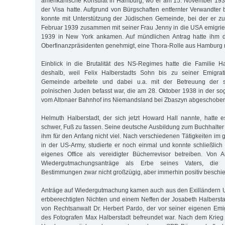
amerikanische Konsulat in Hamburg, wo er am 15. November 19
der Visa hatte. Aufgrund von Bürgschaften entfernter Verwandter
konnte mit Unterstützung der Jüdischen Gemeinde, bei der er zule
Februar 1939 zusammen mit seiner Frau Jenny in die USA emigrie
1939 in New York ankamen. Auf mündlichen Antrag hatte ihm d
Oberfinanzpräsidenten genehmigt, eine Thora-Rolle aus Hamburg
Einblick in die Brutalität des NS-Regimes hatte die Familie Hal
deshalb, weil Felix Halberstadts Sohn bis zu seiner Emigrat
Gemeinde arbeitete und dabei u.a. mit der Betreuung der s
polnischen Juden befasst war, die am 28. Oktober 1938 in der s
vom Altonaer Bahnhof ins Niemandsland bei Zbaszyn abgeschobe
Helmuth Halberstadt, der sich jetzt Howard Hall nannte, hatte 
schwer, Fuß zu fassen. Seine deutsche Ausbildung zum Buchhalter 
ihm für den Anfang nicht viel. Nach verschiedenen Tätigkeiten im
in der US-Army, studierte er noch einmal und konnte schließlic
eigenes Office als vereidigter Bücherrevisor betreiben. Von A
Wiedergutmachungsanträge als Erbe seines Vaters, di
Bestimmungen zwar nicht großzügig, aber immerhin positiv beschi
Anträge auf Wiedergutmachung kamen auch aus den Exilländern U
erb­berechtigten Nichten und einem Neffen der Josabeth Halbersta
von Rechtsanwalt Dr. Herbert Pardo, der vor seiner eigenen Emig
des Fotografen Max Halberstadt befreundet war. Nach dem Krieg