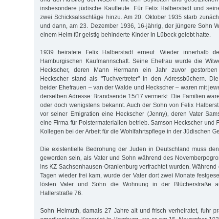
insbesondere jüdische Kaufleute. Für Felix Halberstadt und se
zwei Schicksalsschläge hinzu. Am 20. Oktober 1935 starb zunäc
und dann, am 23. Dezember 1936, 16-jährig, der jüngere Sohn We
einem Heim für geistig behinderte Kinder in Lübeck gelebt hatte.
1939 heiratete Felix Halberstadt erneut. Wieder innerhalb de
Hamburgischen Kaufmannschaft. Seine Ehefrau wurde die Witwe
Heckscher, deren Mann Hermann ein Jahr zuvor gestorbe
Heckscher stand als "Tuchvertreter" in den Adressbüchern. D
beider Ehefrauen – van der Walde und Heckscher – waren mit jewe
derselben Adresse: Brandsende 15/17 vermerkt. Die Familien war
oder doch wenigstens bekannt. Auch der Sohn von Felix Halbersta
vor seiner Emigration eine Heckscher (Jenny), deren Vater Sams
eine Firma für Polstermaterialien betrieb. Samson Heckscher und 
Kollegen bei der Arbeit für die Wohlfahrtspflege in der Jüdischen 
Die existentielle Bedrohung der Juden in Deutschland muss den
geworden sein, als Vater und Sohn während des Novemberpogro
ins KZ Sachsenhausen-Oranienburg verfrachtet wurden. Während 
Tagen wieder frei kam, wurde der Vater dort zwei Monate festge
lösten Vater und Sohn die Wohnung in der Blücherstraße a
Hallerstraße 76.
Sohn Helmuth, damals 27 Jahre alt und frisch verheiratet, fuhr p