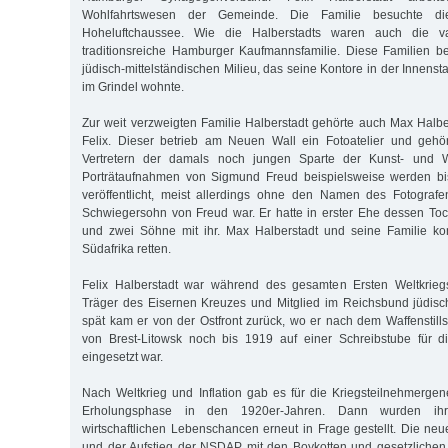
Wohlfahrtswesen der Gemeinde. Die Familie besuchte d
Hoheluftchaussee. Wie die Halberstadts waren auch die 
traditionsreiche Hamburger Kaufmannsfamilie. Diese Familien b
jüdisch-mittelständischen Milieu, das seine Kontore in der Innenst
im Grindel wohnte.
Zur weit verzweigten Familie Halberstadt gehörte auch Max Halbe
Felix. Dieser betrieb am Neuen Wall ein Fotoatelier und geh
Vertretern der damals noch jungen Sparte der Kunst- und We
Porträtaufnahmen von Sigmund Freud beispielsweise werden bi
veröffentlicht, meist allerdings ohne den Namen des Fotograf
Schwiegersohn von Freud war. Er hatte in erster Ehe dessen Toc
und zwei Söhne mit ihr. Max Halberstadt und seine Familie k
Südafrika retten.
Felix Halberstadt war während des gesamten Ersten Weltkrieg
Träger des Eisernen Kreuzes und Mitglied im Reichsbund jüdisch
spät kam er von der Ostfront zurück, wo er nach dem Waffenstil
von Brest-Litowsk noch bis 1919 auf einer Schreibstube für 
eingesetzt war.
Nach Weltkrieg und Inflation gab es für die Kriegsteilnehmergen
Erholungsphase in den 1920er-Jahren. Dann wurden ihr
wirtschaftlichen Lebenschancen erneut in Frage gestellt. Die neue
und der Aufstieg der NSDAP mit den Boykotten und gesetzlichen