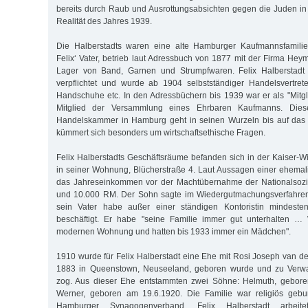
bereits durch Raub und Ausrottungsabsichten gegen die Juden i
Realität des Jahres 1939.
Die Halberstadts waren eine alte Hamburger Kaufmannsfamilie
Felix‘ Vater, betrieb laut Adressbuch von 1877 mit der Firma Hey
Lager von Band, Garnen und Strumpfwaren. Felix Halberstadt b
verpflichtet und wurde ab 1904 selbstständiger Handelsvertret
Handschuhe etc. In den Adressbüchern bis 1939 war er als "Mitgl. e
Mitglied der Versammlung eines Ehrbaren Kaufmanns. Die
Handelskammer in Hamburg geht in seinen Wurzeln bis auf das
kümmert sich besonders um wirtschaftsethische Fragen.
Felix Halberstadts Geschäftsräume befanden sich in der Kaiser-W
in seiner Wohnung, Blücherstraße 4. Laut Aussagen einer ehemali
das Jahreseinkommen vor der Machtübernahme der Nationalsozi
und 10.000 RM. Der Sohn sagte im Wiedergutmachungsverfahren
sein Vater habe außer einer ständigen Kontoristin mindesten
beschäftigt. Er habe "seine Familie immer gut unterhalten …
modernen Wohnung und hatten bis 1933 immer ein Mädchen".
1910 wurde für Felix Halberstadt eine Ehe mit Rosi Joseph van de
1883 in Queenstown, Neuseeland, geboren wurde und zu Ver
zog. Aus dieser Ehe entstammten zwei Söhne: Helmuth, gebore
Werner, geboren am 19.6.1920. Die Familie war religiös gebu
Hamburger Synagogenverband. Felix Halberstadt arbeite