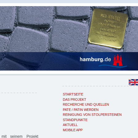
STARTSEITE
DAS PROJEKT
RECHERCHE UND QUELLEN
PATE / PATIN WERDEN
REINIGUNG VON STOLPERSTEINEN
STANDPUNKTE
AKTUELL
MOBILE APP
mit seinem Projekt