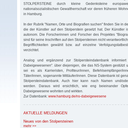
STOLPERSTEINE durch kleine Gedenksteine europaw
nationalsozialistischen Gewaltherrschaft vor deren früheren Wohn
in Hamburg.
In der Rubrik "Namen, Orte und Biografien suchen" finden Sie in der
die der Künstler auf den Stolperstein gesetzt hat. Der Künstler i
autonom. Die Forscherinnen und Forscher des Projektes "Biogr
sind für seine Inschriften auf den Stolpersteinen nicht verantwortlic
Begrifflichkeiten gewählt bzw. auf einzelne Verfolgungstatbes
verzichtet.
Analog und ergänzend zur Stolpersteindatenbank informier
Dabeigewesenen". über diejenigen, die das NS-System gestützt 
sei es als Karrieristen, Profiteur/innen, Befehlsempfänger/in
Täter/innen, sogenannte Mitläufer/innen. Diese Datenbank ist gen
Stolpersteindatenbank. Auch hier kann nach Namen und/ode
werden. Daraus wird ersichtlich, wie eng beieinander Opfe
Dabeigewesene wohnten und wirkten.
Zur Datenbank:
www.hamburg.de/ns-dabeigewesene
AKTUELLE MELDUNGEN
Neues von den Stolpersteinen
mehr >>