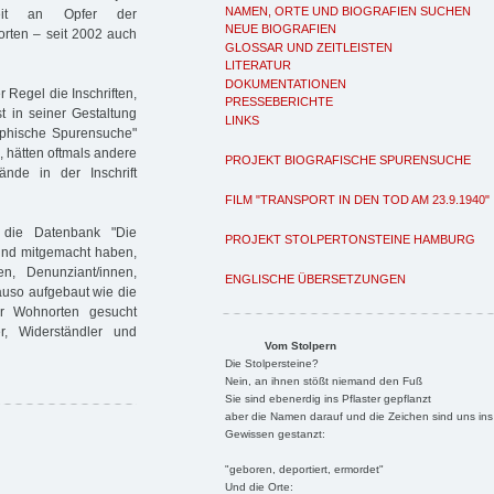
NAMEN, ORTE UND BIOGRAFIEN SUCHEN
eit an Opfer der
NEUE BIOGRAFIEN
orten – seit 2002 auch
GLOSSAR UND ZEITLEISTEN
LITERATUR
DOKUMENTATIONEN
 Regel die Inschriften,
PRESSEBERICHTE
st in seiner Gestaltung
LINKS
aphische Spurensuche"
h, hätten oftmals andere
PROJEKT BIOGRAFISCHE SPURENSUCHE
tände in der Inschrift
FILM "TRANSPORT IN DEN TOD AM 23.9.1940"
t die Datenbank "Die
PROJEKT STOLPERTONSTEINE HAMBURG
und mitgemacht haben,
nen, Denunziant/innen,
ENGLISCHE ÜBERSETZUNGEN
auso aufgebaut wie die
r Wohnorten gesucht
r, Widerständler und
Vom Stolpern
Die Stolpersteine?
Nein, an ihnen stößt niemand den Fuß
Sie sind ebenerdig ins Pflaster gepflanzt
aber die Namen darauf und die Zeichen sind uns ins
Gewissen gestanzt:
"geboren, deportiert, ermordet"
Und die Orte: