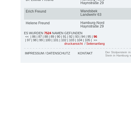
Haynstraße 29
Wandsbek
Erich Freund
Landwehr 63
Hamburg-Nord
Helene Freund
Haynstraße 29
ES WURDEN
7524
NAMEN GEFUNDEN
<<
| 86
| 87
| 88
| 89
| 90
| 91
| 92
| 93
| 94
| 95
|
96
| 97
| 98
| 99
| 100
| 101
| 102
| 103
| 104
| 105
| >>
druckansicht
/
Seitenanfang
Der Stolperstein i
IMPRESSUM / DATENSCHUTZ
KONTAKT
Stein in Hamburg v