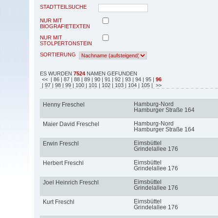
STADTTEILSUCHE
NUR MIT
BIOGRAFIETEXTEN
NUR MIT
STOLPERTONSTEIN
SORTIERUNG
ES WURDEN
7524
NAMEN GEFUNDEN
<<
| 86
| 87
| 88
| 89
| 90
| 91
| 92
| 93
| 94
| 95
|
96
| 97
| 98
| 99
| 100
| 101
| 102
| 103
| 104
| 105
| >>
Hamburg-Nord
Henny Freschel
Hamburger Straße 164
Hamburg-Nord
Maier David Freschel
Hamburger Straße 164
Eimsbüttel
Erwin Freschl
Grindelallee 176
Eimsbüttel
Herbert Freschl
Grindelallee 176
Eimsbüttel
Joel Heinrich Freschl
Grindelallee 176
Eimsbüttel
Kurt Freschl
Grindelallee 176