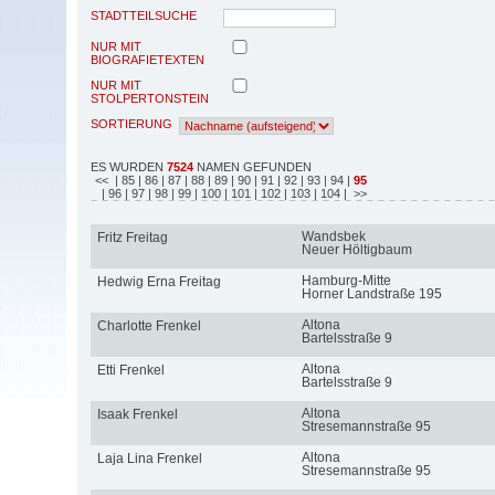
STADTTEILSUCHE
NUR MIT
BIOGRAFIETEXTEN
NUR MIT
STOLPERTONSTEIN
SORTIERUNG
ES WURDEN
7524
NAMEN GEFUNDEN
<<
| 85
| 86
| 87
| 88
| 89
| 90
| 91
| 92
| 93
| 94
|
95
| 96
| 97
| 98
| 99
| 100
| 101
| 102
| 103
| 104
| >>
Wandsbek
Fritz Freitag
Neuer Höltigbaum
Hamburg-Mitte
Hedwig Erna Freitag
Horner Landstraße 195
Altona
Charlotte Frenkel
Bartelsstraße 9
Altona
Etti Frenkel
Bartelsstraße 9
Altona
Isaak Frenkel
Stresemannstraße 95
Altona
Laja Lina Frenkel
Stresemannstraße 95