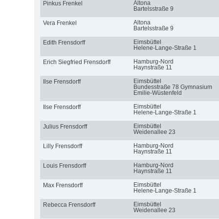
Altona
Pinkus Frenkel
Bartelsstraße 9
Altona
Vera Frenkel
Bartelsstraße 9
Eimsbüttel
Edith Frensdorff
Helene-Lange-Straße 1
Hamburg-Nord
Erich Siegfried Frensdorff
Haynstraße 11
Eimsbüttel
Ilse Frensdorff
Bundesstraße 78 Gymnasium
Emilie-Wüstenfeld
Eimsbüttel
Ilse Frensdorff
Helene-Lange-Straße 1
Eimsbüttel
Julius Frensdorff
Weidenallee 23
Hamburg-Nord
Lilly Frensdorff
Haynstraße 11
Hamburg-Nord
Louis Frensdorff
Haynstraße 11
Eimsbüttel
Max Frensdorff
Helene-Lange-Straße 1
Eimsbüttel
Rebecca Frensdorff
Weidenallee 23