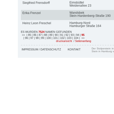
Eimsbüttel
Siegfried Frensdorff
Weidenallee 23
Wandsbek
Erika Frenzel
Stein-Hardenberg-Straße 190
Hamburg-Nord
Heinz Leon Freschel
Hamburger Straße 164
ES WURDEN
7524
NAMEN GEFUNDEN
<<
| 85
| 86
| 87
| 88
| 89
| 90
| 91
| 92
| 93
| 94
|
95
| 96
| 97
| 98
| 99
| 100
| 101
| 102
| 103
| 104
| >>
druckansicht
/
Seitenanfang
Der Stolperstein i
IMPRESSUM / DATENSCHUTZ
KONTAKT
Stein in Hamburg v