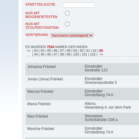
STADTTEILSUCHE
NUR MIT
BIOGRAFIETEXTEN
NUR MIT
STOLPERTONSTEIN
SORTIERUNG
ES WURDEN
7524
NAMEN GEFUNDEN
<<
| 83
| 84
| 85
| 86
| 87
| 88
| 89
| 90
| 91
| 92
|
93
| 94
| 95
| 96
| 97
| 98
| 99
| 100
| 101
| 102
| >>
Eimsbüttel
Johanna Fränkel
Isestraße 123
Eimsbüttel
Jonas (Jona) Fränkel
Gneisenaustraße 5
Eimsbüttel
Marcus Fränkel
Grindelberg 74 A
Altona
Maria Fränkel
Hexenberg 4, vor dem Park
Wandsbek
Max Fränkel
Schloßstraße 108 a
Eimsbüttel
Mosche Fränkel
Grindelberg 74 A