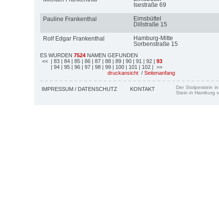
Isestraße 69
Eimsbüttel
Pauline Frankenthal
Dillstraße 15
Hamburg-Mitte
Rolf Edgar Frankenthal
Sorbenstraße 15
ES WURDEN
7524
NAMEN GEFUNDEN
<<
| 83
| 84
| 85
| 86
| 87
| 88
| 89
| 90
| 91
| 92
|
93
| 94
| 95
| 96
| 97
| 98
| 99
| 100
| 101
| 102
| >>
druckansicht
/
Seitenanfang
Der Stolperstein i
IMPRESSUM / DATENSCHUTZ
KONTAKT
Stein in Hamburg v