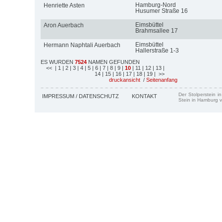
Hamburg-Nord
Henriette Asten
Husumer Straße 16
Eimsbüttel
Aron Auerbach
Brahmsallee 17
Eimsbüttel
Hermann Naphtali Auerbach
Hallerstraße 1-3
ES WURDEN
7524
NAMEN GEFUNDEN
<<
| 1
| 2
| 3
| 4
| 5
| 6
| 7
| 8
| 9
|
10
| 11
| 12
| 13
|
14
| 15
| 16
| 17
| 18
| 19
| >>
druckansicht
/
Seitenanfang
Der Stolperstein i
IMPRESSUM / DATENSCHUTZ
KONTAKT
Stein in Hamburg v