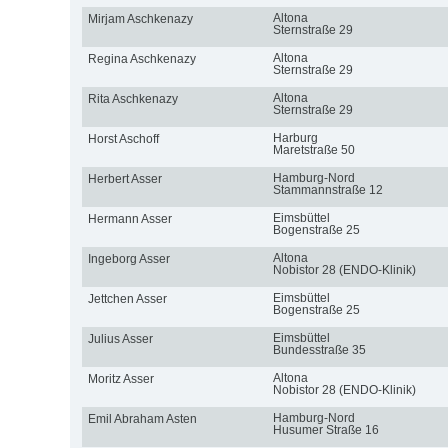
Altona
Mirjam Aschkenazy
Sternstraße 29
Altona
Regina Aschkenazy
Sternstraße 29
Altona
Rita Aschkenazy
Sternstraße 29
Harburg
Horst Aschoff
Maretstraße 50
Hamburg-Nord
Herbert Asser
Stammannstraße 12
Eimsbüttel
Hermann Asser
Bogenstraße 25
Altona
Ingeborg Asser
Nobistor 28 (ENDO-Klinik)
Eimsbüttel
Jettchen Asser
Bogenstraße 25
Eimsbüttel
Julius Asser
Bundesstraße 35
Altona
Moritz Asser
Nobistor 28 (ENDO-Klinik)
Hamburg-Nord
Emil Abraham Asten
Husumer Straße 16