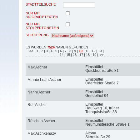
STADTTEILSUCHE
NUR MIT
BIOGRAFIETEXTEN
NUR MIT
STOLPERTONSTEIN
SORTIERUNG
ES WURDEN
7524
NAMEN GEFUNDEN
<<
| 1
| 2
| 3
| 4
| 5
| 6
| 7
| 8
| 9
|
10
| 11
| 12
| 13
|
14
| 15
| 16
| 17
| 18
| 19
| >>
Eimsbüttel
Max Ascher
Quickbornstraße 31
Eimsbüttel
Minnie Leah Ascher
Oderfelder Straße 7
Eimsbüttel
Nanni Ascher
Grindelhof 64
Eimsbüttel
Rolf Ascher
Heußweg 10, früher
Tornquiststraße 88
Eimsbüttel
Röschen Ascher
Neumünstersche Straße 1
Altona
Max Aschkenazy
Sternstraße 29