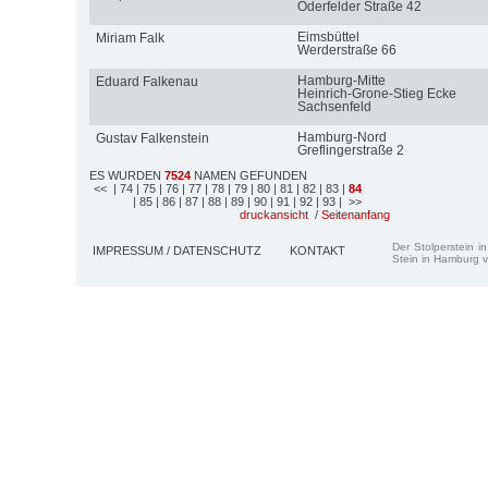
Oderfelder Straße 42
Eimsbüttel
Miriam Falk
Werderstraße 66
Hamburg-Mitte
Eduard Falkenau
Heinrich-Grone-Stieg Ecke
Sachsenfeld
Hamburg-Nord
Gustav Falkenstein
Greflingerstraße 2
ES WURDEN
7524
NAMEN GEFUNDEN
<<
| 74
| 75
| 76
| 77
| 78
| 79
| 80
| 81
| 82
| 83
|
84
| 85
| 86
| 87
| 88
| 89
| 90
| 91
| 92
| 93
| >>
druckansicht
/
Seitenanfang
Der Stolperstein i
IMPRESSUM / DATENSCHUTZ
KONTAKT
Stein in Hamburg v