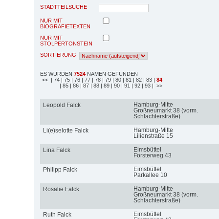
STADTTEILSUCHE
NUR MIT
BIOGRAFIETEXTEN
NUR MIT
STOLPERTONSTEIN
SORTIERUNG
ES WURDEN
7524
NAMEN GEFUNDEN
<<
| 74
| 75
| 76
| 77
| 78
| 79
| 80
| 81
| 82
| 83
|
84
| 85
| 86
| 87
| 88
| 89
| 90
| 91
| 92
| 93
| >>
Hamburg-Mitte
Leopold Falck
Großneumarkt 38 (vorm.
Schlachterstraße)
Hamburg-Mitte
Li(e)selotte Falck
Lilienstraße 15
Eimsbüttel
Lina Falck
Försterweg 43
Eimsbüttel
Philipp Falck
Parkallee 10
Hamburg-Mitte
Rosalie Falck
Großneumarkt 38 (vorm.
Schlachterstraße)
Eimsbüttel
Ruth Falck