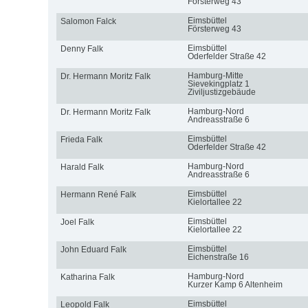
Försterweg 43
Eimsbüttel
Salomon Falck
Försterweg 43
Eimsbüttel
Denny Falk
Oderfelder Straße 42
Hamburg-Mitte
Dr. Hermann Moritz Falk
Sievekingplatz 1
Ziviljustizgebäude
Hamburg-Nord
Dr. Hermann Moritz Falk
Andreasstraße 6
Eimsbüttel
Frieda Falk
Oderfelder Straße 42
Hamburg-Nord
Harald Falk
Andreasstraße 6
Eimsbüttel
Hermann René Falk
Kielortallee 22
Eimsbüttel
Joel Falk
Kielortallee 22
Eimsbüttel
John Eduard Falk
Eichenstraße 16
Hamburg-Nord
Katharina Falk
Kurzer Kamp 6 Altenheim
Eimsbüttel
Leopold Falk