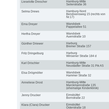
Hamburg-Mitte
Lieselotte Drescher
Seilerstraße 36
Hamburg-Nord
Selma Drews
Bendixensweg 15 (rechts von
Nr.17)
Wandsbek
Erna Dreyer
Pappelallee 51
Wandsbek
Hertha Dreyer
Auenstraße 10
Harburg
Günther Driewer
Bremer Straße 157
Harburg
Fritz Dringelburg
Winsener Straße 184 d
Hamburg-Mitte
Karl Drischler
Neustädter Straße 31 Pik AS
Wandsbek
Elsa Drögmöller
Hammer Straße 32
Hamburg-Mitte
Anneliese Drost
Marckmannstraße 135
(ehemalige Kinderklinik)
Eimsbüttel
Jenny Drucker
Bornstraße 22
Eimsbüttel
Klara (Clara) Drucker
Osterstraße 18