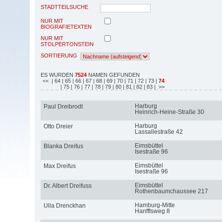
STADTTEILSUCHE
NUR MIT
BIOGRAFIETEXTEN
NUR MIT
STOLPERTONSTEIN
SORTIERUNG
ES WURDEN
7524
NAMEN GEFUNDEN
<<
| 64
| 65
| 66
| 67
| 68
| 69
| 70
| 71
| 72
| 73
|
74
| 75
| 76
| 77
| 78
| 79
| 80
| 81
| 82
| 83
| >>
Harburg
Paul Dreibrodt
Heinrich-Heine-Straße 30
Harburg
Otto Dreier
Lassallestraße 42
Eimsbüttel
Blanka Dreifus
Isestraße 96
Eimsbüttel
Max Dreifus
Isestraße 96
Eimsbüttel
Dr. Albert Dreifuss
Rothenbaumchaussee 217
Hamburg-Mitte
Ulla Drenckhan
Hanfftsweg 8