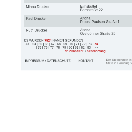
Eimsbüttel
Minna Drucker
Bornstraße 22
Altona
Paul Drucker
Propst-Paulsen-Straße 1
Altona
Ruth Drucker
Övelgönner Straße 25
ES WURDEN
7524
NAMEN GEFUNDEN
<<
| 64
| 65
| 66
| 67
| 68
| 69
| 70
| 71
| 72
| 73
|
74
| 75
| 76
| 77
| 78
| 79
| 80
| 81
| 82
| 83
| >>
druckansicht
/
Seitenanfang
Der Stolperstein i
IMPRESSUM / DATENSCHUTZ
KONTAKT
Stein in Hamburg v