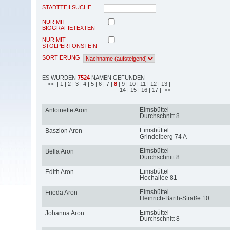
STADTTEILSUCHE
NUR MIT
BIOGRAFIETEXTEN
NUR MIT
STOLPERTONSTEIN
SORTIERUNG
ES WURDEN
7524
NAMEN GEFUNDEN
<<
| 1
| 2
| 3
| 4
| 5
| 6
| 7
|
8
| 9
| 10
| 11
| 12
| 13
|
14
| 15
| 16
| 17
| >>
Eimsbüttel
Antoinette Aron
Durchschnitt 8
Eimsbüttel
Baszion Aron
Grindelberg 74 A
Eimsbüttel
Bella Aron
Durchschnitt 8
Eimsbüttel
Edith Aron
Hochallee 81
Eimsbüttel
Frieda Aron
Heinrich-Barth-Straße 10
Eimsbüttel
Johanna Aron
Durchschnitt 8