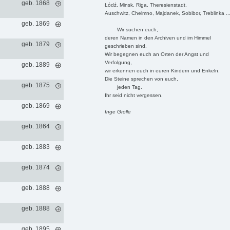
geb. 1868
Łódź, Minsk, Riga, Theresienstadt,
Auschwitz, Chelmno, Majdanek, Sobibor, Treblinka ..
geb. 1869
Wir suchen euch,
deren Namen in den Archiven und im Himmel
geb. 1879
geschrieben sind.
Wir begegnen euch an Orten der Angst und
Verfolgung,
geb. 1889
wir erkennen euch in euren Kindern und Enkeln.
Die Steine sprechen von euch,
geb. 1875
jeden Tag.
Ihr seid nicht vergessen.
geb. 1869
Inge Grolle
geb. 1864
geb. 1883
geb. 1874
geb. 1888
geb. 1888
geb. 1895