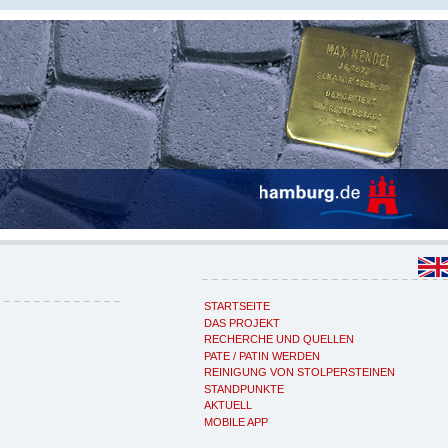
STARTSEITE
DAS PROJEKT
RECHERCHE UND QUELLEN
PATE / PATIN WERDEN
REINIGUNG VON STOLPERSTEINEN
STANDPUNKTE
AKTUELL
MOBILE APP