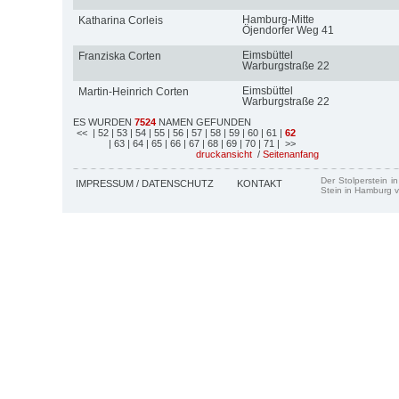
Hamburg-Mitte
Katharina Corleis
Öjendorfer Weg 41
Eimsbüttel
Franziska Corten
Warburgstraße 22
Eimsbüttel
Martin-Heinrich Corten
Warburgstraße 22
ES WURDEN
7524
NAMEN GEFUNDEN
<<
| 52
| 53
| 54
| 55
| 56
| 57
| 58
| 59
| 60
| 61
|
62
| 63
| 64
| 65
| 66
| 67
| 68
| 69
| 70
| 71
| >>
druckansicht
/
Seitenanfang
Der Stolperstein i
IMPRESSUM / DATENSCHUTZ
KONTAKT
Stein in Hamburg v