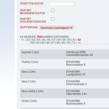
STADTTEILSUCHE
NUR MIT
BIOGRAFIETEXTEN
NUR MIT
STOLPERTONSTEIN
SORTIERUNG
ES WURDEN
7524
NAMEN GEFUNDEN
<<
| 52
| 53
| 54
| 55
| 56
| 57
| 58
| 59
| 60
| 61
|
62
| 63
| 64
| 65
| 66
| 67
| 68
| 69
| 70
| 71
| >>
Hamburg-Mitte
Sophie Cohn
Glashüttenstraße 36
Eimsbüttel
Thekla Cohn
Brahmsallee 8
Eimsbüttel
Vera Cohn
Laufgraben 37
Eimsbüttel
Vera Cohn
Goernestraße 2
Eimsbüttel
Vera Hella Cohn
Oberstraße 14n
Eimsbüttel
Victor Cohn
Brahmsallee 8