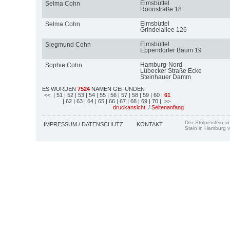
Eimsbüttel
Selma Cohn
Roonstraße 18
Eimsbüttel
Selma Cohn
Grindelallee 126
Eimsbüttel
Siegmund Cohn
Eppendorfer Baum 19
Hamburg-Nord
Sophie Cohn
Lübecker Straße Ecke
Steinhauer Damm
ES WURDEN
7524
NAMEN GEFUNDEN
<<
| 51
| 52
| 53
| 54
| 55
| 56
| 57
| 58
| 59
| 60
|
61
| 62
| 63
| 64
| 65
| 66
| 67
| 68
| 69
| 70
| >>
druckansicht
/
Seitenanfang
Der Stolperstein i
IMPRESSUM / DATENSCHUTZ
KONTAKT
Stein in Hamburg v