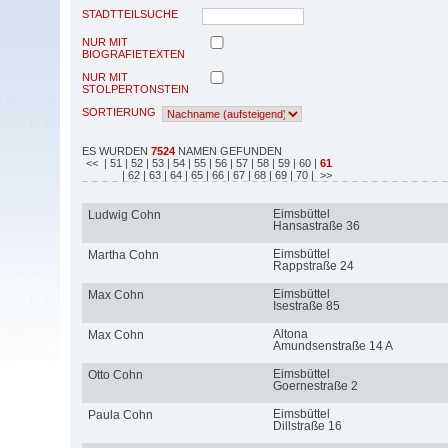
STADTTEILSUCHE
NUR MIT
BIOGRAFIETEXTEN
NUR MIT
STOLPERTONSTEIN
SORTIERUNG
ES WURDEN
7524
NAMEN GEFUNDEN
<<
| 51
| 52
| 53
| 54
| 55
| 56
| 57
| 58
| 59
| 60
|
61
| 62
| 63
| 64
| 65
| 66
| 67
| 68
| 69
| 70
| >>
Eimsbüttel
Ludwig Cohn
Hansastraße 36
Eimsbüttel
Martha Cohn
Rappstraße 24
Eimsbüttel
Max Cohn
Isestraße 85
Altona
Max Cohn
Amundsenstraße 14 A
Eimsbüttel
Otto Cohn
Goernestraße 2
Eimsbüttel
Paula Cohn
Dillstraße 16