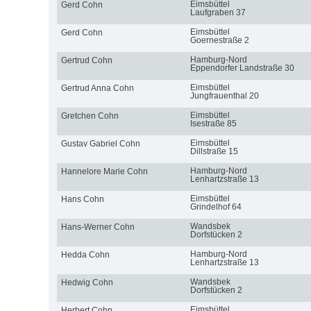
Eimsbüttel
Gerd Cohn
Laufgraben 37
Eimsbüttel
Gerd Cohn
Goernestraße 2
Hamburg-Nord
Gertrud Cohn
Eppendorfer Landstraße 30
Eimsbüttel
Gertrud Anna Cohn
Jungfrauenthal 20
Eimsbüttel
Gretchen Cohn
Isestraße 85
Eimsbüttel
Gustav Gabriel Cohn
Dillstraße 15
Hamburg-Nord
Hannelore Marie Cohn
Lenhartzstraße 13
Eimsbüttel
Hans Cohn
Grindelhof 64
Wandsbek
Hans-Werner Cohn
Dorfstücken 2
Hamburg-Nord
Hedda Cohn
Lenhartzstraße 13
Wandsbek
Hedwig Cohn
Dorfstücken 2
Eimsbüttel
Herbert Cohn