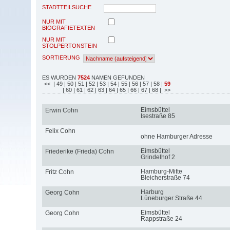
STADTTEILSUCHE
NUR MIT
BIOGRAFIETEXTEN
NUR MIT
STOLPERTONSTEIN
SORTIERUNG
ES WURDEN
7524
NAMEN GEFUNDEN
<<
| 49
| 50
| 51
| 52
| 53
| 54
| 55
| 56
| 57
| 58
|
59
| 60
| 61
| 62
| 63
| 64
| 65
| 66
| 67
| 68
| >>
Eimsbüttel
Erwin Cohn
Isestraße 85
Felix Cohn
ohne Hamburger Adresse
Eimsbüttel
Friederike (Frieda) Cohn
Grindelhof 2
Hamburg-Mitte
Fritz Cohn
Bleicherstraße 74
Harburg
Georg Cohn
Lüneburger Straße 44
Eimsbüttel
Georg Cohn
Rappstraße 24