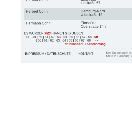
Isestraße 67
Hamburg-Nord
Herbert Cohn
Uferstraße 15
Eimsbüttel
Hermann Cohn
Oberstraße 14n
ES WURDEN
7524
NAMEN GEFUNDEN
<<
| 49
| 50
| 51
| 52
| 53
| 54
| 55
| 56
| 57
| 58
|
59
| 60
| 61
| 62
| 63
| 64
| 65
| 66
| 67
| 68
| >>
druckansicht
/
Seitenanfang
Der Stolperstein i
IMPRESSUM / DATENSCHUTZ
KONTAKT
Stein in Hamburg v