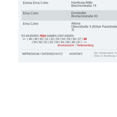
Hamburg-Mitte
Emma Erna Cohn
Bleicherstraße 74
Eimsbüttel
Erna Cohn
Bismarckstraße 93
Altona
Erna Cohn
Otzenstraße 3 (früher Paulstraß
3)
ES WURDEN
7524
NAMEN GEFUNDEN
<<
| 48
| 49
| 50
| 51
| 52
| 53
| 54
| 55
| 56
| 57
|
58
| 59
| 60
| 61
| 62
| 63
| 64
| 65
| 66
| 67
| >>
druckansicht
/
Seitenanfang
Der Stolperstein i
IMPRESSUM / DATENSCHUTZ
KONTAKT
Stein in Hamburg v