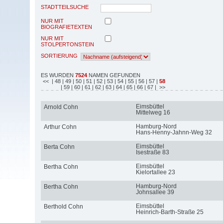
STADTTEILSUCHE
NUR MIT
BIOGRAFIETEXTEN
NUR MIT
STOLPERTONSTEIN
SORTIERUNG
ES WURDEN
7524
NAMEN GEFUNDEN
<<
| 48
| 49
| 50
| 51
| 52
| 53
| 54
| 55
| 56
| 57
|
58
| 59
| 60
| 61
| 62
| 63
| 64
| 65
| 66
| 67
| >>
Eimsbüttel
Arnold Cohn
Mittelweg 16
Hamburg-Nord
Arthur Cohn
Hans-Henny-Jahnn-Weg 32
Eimsbüttel
Berta Cohn
Isestraße 83
Eimsbüttel
Bertha Cohn
Kielortallee 23
Hamburg-Nord
Bertha Cohn
Johnsallee 39
Eimsbüttel
Berthold Cohn
Heinrich-Barth-Straße 25