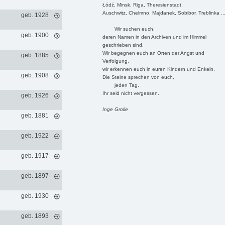
Łódź, Minsk, Riga, Theresienstadt,
Auschwitz, Chelmno, Majdanek, Sobibor, Treblinka ..
geb. 1928
Wir suchen euch,
geb. 1900
deren Namen in den Archiven und im Himmel
geschrieben sind.
Wir begegnen euch an Orten der Angst und
geb. 1885
Verfolgung,
wir erkennen euch in euren Kindern und Enkeln.
geb. 1908
Die Steine sprechen von euch,
jeden Tag.
Ihr seid nicht vergessen.
geb. 1926
Inge Grolle
geb. 1881
geb. 1922
geb. 1917
geb. 1897
geb. 1930
geb. 1893