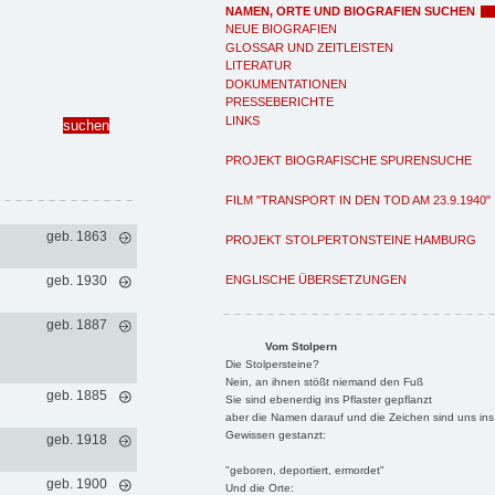
NAMEN, ORTE UND BIOGRAFIEN SUCHEN
NEUE BIOGRAFIEN
GLOSSAR UND ZEITLEISTEN
LITERATUR
DOKUMENTATIONEN
PRESSEBERICHTE
LINKS
PROJEKT BIOGRAFISCHE SPURENSUCHE
FILM "TRANSPORT IN DEN TOD AM 23.9.1940"
geb. 1863
PROJEKT STOLPERTONSTEINE HAMBURG
ENGLISCHE ÜBERSETZUNGEN
geb. 1930
geb. 1887
Vom Stolpern
Die Stolpersteine?
Nein, an ihnen stößt niemand den Fuß
geb. 1885
Sie sind ebenerdig ins Pflaster gepflanzt
aber die Namen darauf und die Zeichen sind uns ins
Gewissen gestanzt:
geb. 1918
"geboren, deportiert, ermordet"
geb. 1900
Und die Orte: