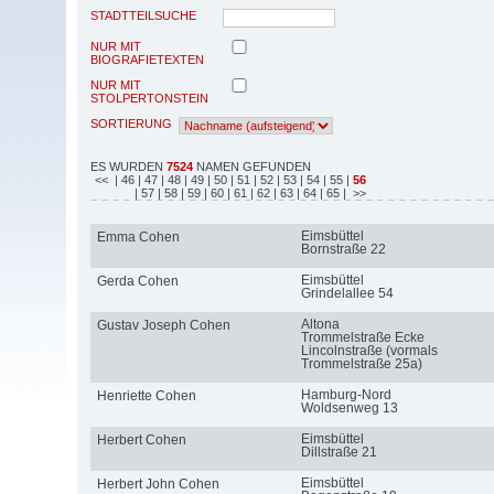
STADTTEILSUCHE
NUR MIT
BIOGRAFIETEXTEN
NUR MIT
STOLPERTONSTEIN
SORTIERUNG
ES WURDEN
7524
NAMEN GEFUNDEN
<<
| 46
| 47
| 48
| 49
| 50
| 51
| 52
| 53
| 54
| 55
|
56
| 57
| 58
| 59
| 60
| 61
| 62
| 63
| 64
| 65
| >>
Eimsbüttel
Emma Cohen
Bornstraße 22
Eimsbüttel
Gerda Cohen
Grindelallee 54
Altona
Gustav Joseph Cohen
Trommelstraße Ecke
Lincolnstraße (vormals
Trommelstraße 25a)
Hamburg-Nord
Henriette Cohen
Woldsenweg 13
Eimsbüttel
Herbert Cohen
Dillstraße 21
Eimsbüttel
Herbert John Cohen