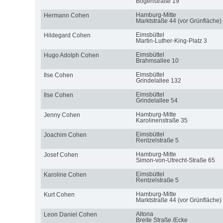
Bogenstraße 19
Hamburg-Mitte
Hermann Cohen
Marktstraße 44 (vor Grünfläche)
Eimsbüttel
Hildegard Cohen
Martin-Luther-King-Platz 3
Eimsbüttel
Hugo Adolph Cohen
Brahmsallee 10
Eimsbüttel
Ilse Cohen
Grindelallee 132
Eimsbüttel
Ilse Cohen
Grindelallee 54
Hamburg-Mitte
Jenny Cohen
Karolinenstraße 35
Eimsbüttel
Joachim Cohen
Rentzelstraße 5
Hamburg-Mitte
Josef Cohen
Simon-von-Utrecht-Straße 65
Eimsbüttel
Karoline Cohen
Rentzelstraße 5
Hamburg-Mitte
Kurt Cohen
Marktstraße 44 (vor Grünfläche)
Altona
Leon Daniel Cohen
Breite Straße /Ecke