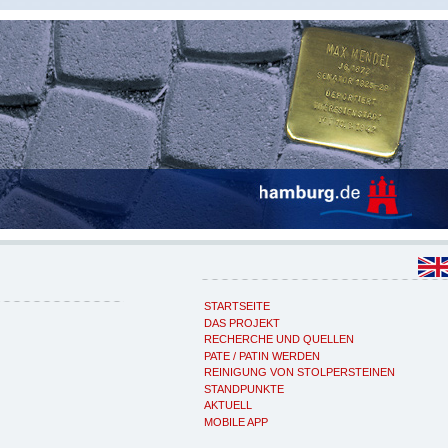
STARTSEITE
DAS PROJEKT
RECHERCHE UND QUELLEN
PATE / PATIN WERDEN
REINIGUNG VON STOLPERSTEINEN
STANDPUNKTE
AKTUELL
MOBILE APP