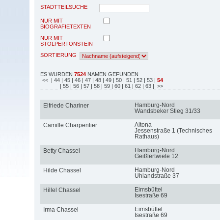
STADTTEILSUCHE
NUR MIT
BIOGRAFIETEXTEN
NUR MIT
STOLPERTONSTEIN
SORTIERUNG
ES WURDEN
7524
NAMEN GEFUNDEN
<<
| 44
| 45
| 46
| 47
| 48
| 49
| 50
| 51
| 52
| 53
|
54
| 55
| 56
| 57
| 58
| 59
| 60
| 61
| 62
| 63
| >>
Hamburg-Nord
Elfriede Chariner
Wandsbeker Stieg 31/33
Altona
Camille Charpentier
Jessenstraße 1 (Technisches
Rathaus)
Hamburg-Nord
Betty Chassel
Geißlertwiete 12
Hamburg-Nord
Hilde Chassel
Uhlandstraße 37
Eimsbüttel
Hillel Chassel
Isestraße 69
Eimsbüttel
Irma Chassel
Isestraße 69