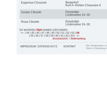
Bergedorf
Eugenius Chrusciel
Kurt-A.-Körber-Chaussee 9
Eimsbüttel
Gustav Cibulski
Lindenallee 24–30
Eimsbüttel
Rosa Cibulski
Lindenallee 24–30
ES WURDEN
7524
NAMEN GEFUNDEN
<<
| 44
| 45
| 46
| 47
| 48
| 49
| 50
| 51
| 52
| 53
|
54
| 55
| 56
| 57
| 58
| 59
| 60
| 61
| 62
| 63
| >>
druckansicht
/
Seitenanfang
Der Stolperstein i
IMPRESSUM / DATENSCHUTZ
KONTAKT
Stein in Hamburg v